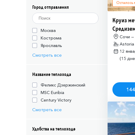
Осталось
Город отправления
Круиз ме
Средизем
Москва
(необход
Сочи —
Кострома
Astoria
разрешен
Ярославль
12 янв
Израиля (
Смотреть все
(15 дне
Название теплохода
Феликс Дзержинский
144
MSC Euribia
Century Victory
Смотреть все
Удобства на теплоходе