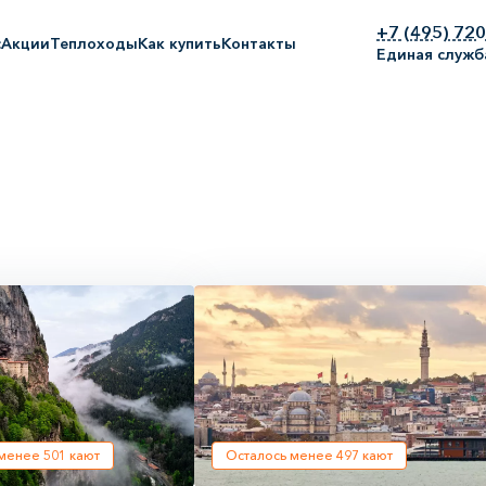
+7 (495) 72
с
Акции
Теплоходы
Как купить
Контакты
Единая служб
 менее
501
кают
Осталось менее
497
кают