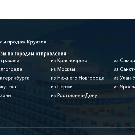
сы продаж Круизов
зы по городам отправления
страхани
из Красноярска
из Сама
олгограда
из Москвы
из Санкт
катеринбурга
из Нижнего Новгорода
из Улан-
ркутска
из Перми
из Яросл
азани
из Ростова-на-Дону