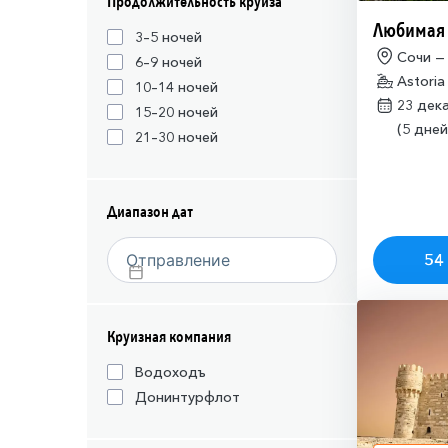
Продолжительность круиза
Любимая
3–5 ночей
Сочи —
6–9 ночей
Astoria
10–14 ночей
23 дек
15–20 ночей
(5 дней
21–30 ночей
Диапазон дат
54 
Круизная компания
Водоходъ
Донинтурфлот