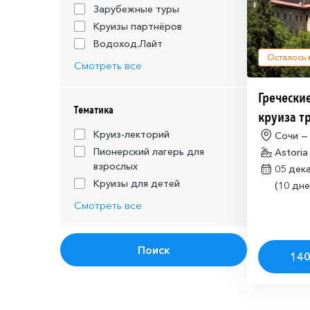
Зарубежные туры
Круизы партнёров
Водоход.Лайт
Осталось
Смотреть все
Греческие
Тематика
круиза т
действую
Круиз-лекторий
Сочи —
Пионерский лагерь для
Astoria
шенгенск
взрослых
05 дек
Круизы для детей
(10 дне
Смотреть все
Поиск
140