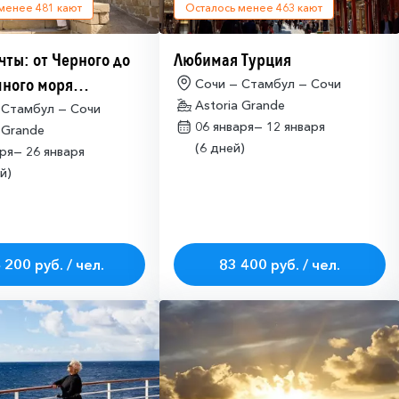
 менее
481
кают
Осталось менее
463
кают
чты: от Черного до
Любимая Турция
ного моря
Сочи — Стамбул — Сочи
Astoria Grande
имо оформлять
 Стамбул — Сочи
06 января—
12 января
 Grande
ие на посещение
(6 дней)
аря—
26 января
ETA-IL)
й)
 200 руб. / чел.
83 400 руб. / чел.