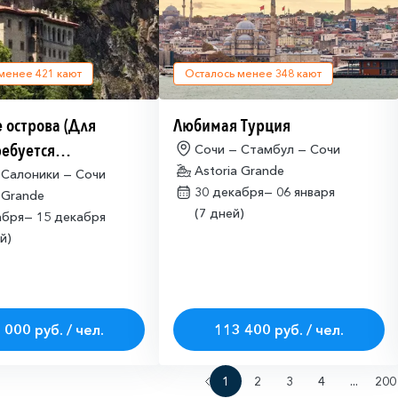
 менее
421
кают
Осталось менее
348
кают
 острова (Для
Любимая Турция
ребуется
Сочи — Стамбул — Сочи
Astoria Grande
щая многократная
 Салоники — Сочи
30 декабря—
06 января
 Grande
ая виза)
(7 дней)
абря—
15 декабря
й)
 000 руб. / чел.
113 400 руб. / чел.
1
2
3
4
...
200