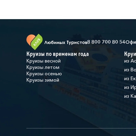
8 800 700 80 54
Офи
Круизы по временам года
Круи
Круизы весной
из А
Круизы летом
из В
Круизы осенью
из Е
Круизы зимой
из И
из К