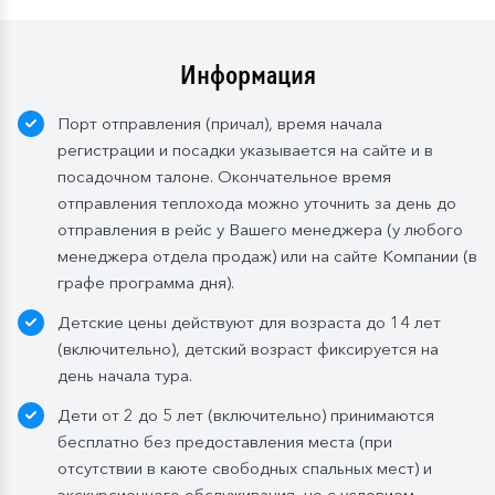
Для кают класса «Люкс» и «Полулюкс» расширенный
тариф предусмотрен по умолчанию.
Информация
Завтрак:
шведский стол или заказная система с
Порт отправления (причал), время начала
элементами шведского стола. Включены напитки
регистрации и посадки указывается на сайте и в
без ограничения: вода, сок, чай, кофе. В рейсах до
посадочном талоне. Окончательное время
4-х дней при ранней высадке в день прибытия
отправления теплохода можно уточнить за день до
завтрак континентальный;
отправления в рейс у Вашего менеджера (у любого
Обед:
заказная система питания, выбор блюд со 2-
менеджера отдела продаж) или на сайте Компании (в
го дня круиза. Включены напитки без ограничения:
графе программа дня).
вода, чай, кофе, морс;
Детские цены действуют для возраста до 14 лет
Ужин:
заказная система питания, выбор блюд со 2-
(включительно), детский возраст фиксируется на
го дня круиза. Включены напитки без ограничения:
день начала тура.
вода, чай, кофе. По запросу гостя: кисломолочный
Дети от 2 до 5 лет (включительно) принимаются
напиток (1 стакан, 200 мл). На выбор: вино красное /
бесплатно без предоставления места (при
белое / игристое (1 бокал, 125 мл) / водка (1
отсутствии в каюте свободных спальных мест) и
Бутилированная вода в каюте:
экскурсионного обслуживания, но с условием