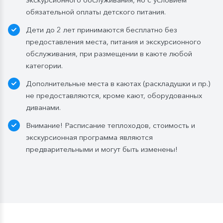
Каюты класса «Люкс» и «Полулюкс»:
обязательной оплаты детского питания.
ежедневное пополнение — 1 бутылка (0,5 л.) в день;
Дети до 2 лет принимаются бесплатно без
Стандартные каюты:
без пополнений, только в
предоставления места, питания и экскурсионного
день посадки:
обслуживания, при размещении в каюте любой
— в рейсах до 4 дней включительно: 1 бутылка (0,5
категории.
л.) при одноместном размещении, 1 бутылка (1,5 л.)
Дополнительные места в каютах (раскладушки и пр.)
в 2- и 3-местном размещении;
не предоставляются, кроме кают, оборудованных
— в рейсах от 5 дней до 10 дней включительно: 1
диванами.
бутылка (1,5 л.);
— в рейсах от 11 до 15 дней включительно: 2
Внимание! Расписание теплоходов, стоимость и
бутылки (1,5 л.);
экскурсионная программа являются
— в рейсах от 16 до 20 дней включительно: 3
предварительными и могут быть изменены!
бутылки (1,5 л.);
— в рейсах от 21 до 25 дней: 4 бутылки (1,5 л.).
Мы оставляем за собой право изменить систему
питания.