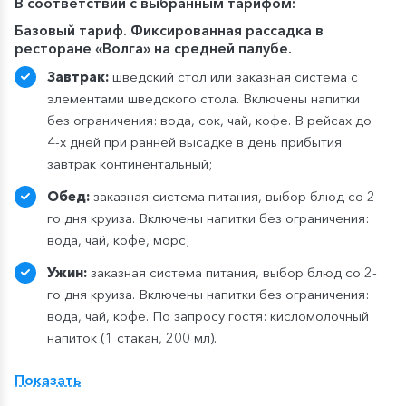
В
соответствии с выбранным тарифом:
Базовый тариф. Фиксированная рассадка в
ресторане «Волга» на средней палубе.
Завтрак:
шведский стол или заказная система с
элементами шведского стола. Включены напитки
без ограничения: вода, сок, чай, кофе. В рейсах до
4-х дней при ранней высадке в день прибытия
завтрак континентальный;
Обед:
заказная система питания, выбор блюд со 2-
го дня круиза. Включены напитки без ограничения:
вода, чай, кофе, морс;
Ужин:
заказная система питания, выбор блюд со 2-
го дня круиза. Включены напитки без ограничения:
вода, чай, кофе. По запросу гостя: кисломолочный
напиток (1 стакан, 200 мл).
Расширенный тариф.
Фиксированная рассадка в
Показать
ресторане «Нева» на шлюпочной палу
бе
,
количество мест ограничено
.