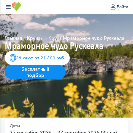
Войти
Главная
Круизы
Круиз Мраморное чудо Рускеала
Мраморное чудо Рускеала
28 кают от 21 800 руб.
Бесплатный
подбор
Даты
25 сентября 2026 — 27 сентября 2026 (3 дня)