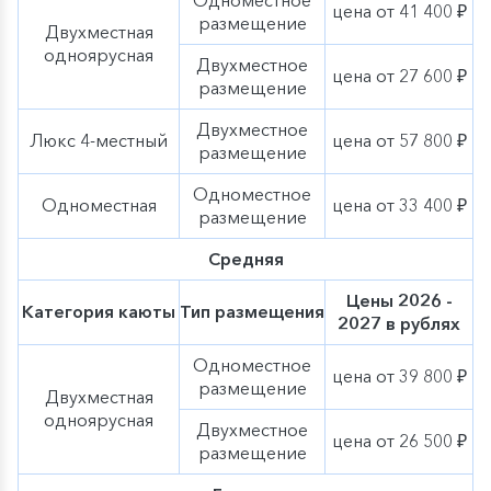
цена от 41 400 ₽
компании с наступлением сентября начнут появляться
размещение
Двухместная
дополнительные элементы осеннего декора,
одноярусная
тематические мероприятия, экскурсии и сезонное
Двухместное
цена от 27 600 ₽
меню нашей оригинальной гастрономической
размещение
концепции «Родные берега». Ощутите
очарование
осени вместе с «ВодоходЪ»
!
Двухместное
Люкс 4-местный
цена от 57 800 ₽
размещение
Одноместное
Одноместная
цена от 33 400 ₽
размещение
Средняя
Цены 2026 -
Категория каюты
Тип размещения
2027 в рублях
Одноместное
цена от 39 800 ₽
размещение
Двухместная
одноярусная
Двухместное
цена от 26 500 ₽
размещение