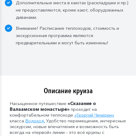
Дополнительные места в каютах (раскладушки и пр.)
в 2- и 3-местном размещении;
не предоставляются, кроме кают, оборудованных
— в рейсах от 5 дней до 10 дней включительно: 1
диванами.
бутылка (1,5 л.);
— в рейсах от 11 до 15 дней включительно: 2
Внимание! Расписание теплоходов, стоимость и
бутылки (1,5 л.);
экскурсионная программа являются
— в рейсах от 16 до 20 дней включительно: 3
предварительными и могут быть изменены!
бутылки (1,5 л.);
— в рейсах от 21 до 25 дней: 4 бутылки (1,5 л.).
Мы оставляем за собой право изменить систему
питания.
Описание круиза
Насыщенное путешествие
«Сказание о
Валаамском монастыре»
проходит на
комфортабельном теплоходе
«
Георгий Чичерин
»
класса
Водоход
.
Удобство перемещения, интересные
экскурсии, новые впечатления и возможность быть
всегда на «первой» линии – это всё круизы с