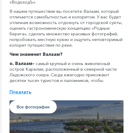
«ВодоходЪ».
В нашем путешествии вы посетите Валаам, который
отличается самобытностью и колоритом. У вас будет
отличная возможность отдохнуть от городской суеты,
оценить гастрономическую концепцию «Родные
берега», сделать множество красивых фотографий,
попробовать местную кухню и ощутить неповторимый
колорит путешествия по реке.
Чем знаменит
Валаам
?
о. Валаам
–
самый крупный и очень живописный
остров Карелии, расположенный в северной части
Ладожского озера. Сюда ежегодно приезжают
десятки тысяч туристов и паломников, чтобы
прикоснуться к святым местам, укрыться от
городского шума и суеты, увидеть невероятную
Показать
карельскую природу и памятники архитектуры.
«Осень в круизах с ВодоходЪ» — концепция круизных
Все фотографии
путешествий, вдохновленная несравненной речной
романтикой бархатного сезона. На теплоходах
компании с наступлением сентября начнут появляться
дополнительные элементы осеннего декора,