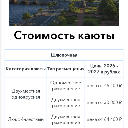
тематические мероприятия, экскурсии и сезонное
меню нашей оригинальной гастрономической
концепции «Родные берега». Ощутите
очарование
осени вместе с «ВодоходЪ»
!
Стоимость каюты
Шлюпочная
Цены 2026 -
Категория каюты
Тип размещения
2027 в рублях
Одноместное
цена от 46 100 ₽
размещение
Двухместная
одноярусная
Двухместное
цена от 30 800 ₽
размещение
Двухместное
Люкс 4-местный
цена от 64 400 ₽
размещение