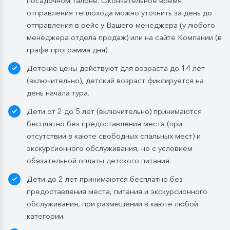
посадочном талоне. Окончательное время
4-х дней при ранней высадке в день прибытия
отправления теплохода можно уточнить за день до
завтрак континентальный;
отправления в рейс у Вашего менеджера (у любого
Обед:
заказная система питания, выбор блюд со 2-
менеджера отдела продаж) или на сайте Компании (в
го дня круиза. Включены напитки без ограничения:
графе программа дня).
вода, чай, кофе, морс;
Детские цены действуют для возраста до 14 лет
Ужин:
заказная система питания, выбор блюд со 2-
(включительно), детский возраст фиксируется на
го дня круиза. Включены напитки без ограничения:
день начала тура.
вода, чай, кофе. По запросу гостя: кисломолочный
Дети от 2 до 5 лет (включительно) принимаются
напиток (1 стакан, 200 мл). На выбор: вино красное /
бесплатно без предоставления места (при
белое / игристое (1 бокал, 125 мл) / водка (1
отсутствии в каюте свободных спальных мест) и
Бутилированная вода в каюте:
экскурсионного обслуживания, но с условием
Каюты класса «Люкс» и «Полулюкс»:
обязательной оплаты детского питания.
ежедневное пополнение — 1 бутылка (0,5 л.) в день;
Дети до 2 лет принимаются бесплатно без
Стандартные каюты:
без пополнений, только в
предоставления места, питания и экскурсионного
день посадки:
обслуживания, при размещении в каюте любой
— в рейсах до 4 дней включительно: 1 бутылка (0,5
категории.
л.) при одноместном размещении, 1 бутылка (1,5 л.)