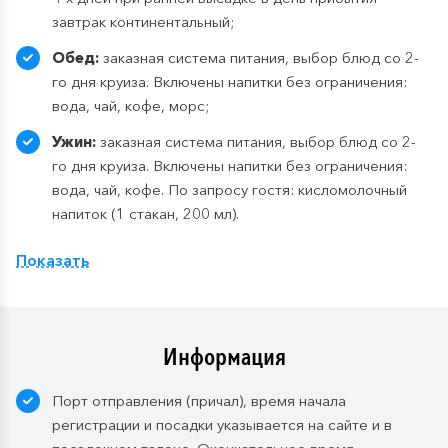
завтрак континентальный;
Обед:
заказная система питания, выбор блюд со 2-
го дня круиза. Включены напитки без ограничения:
вода, чай, кофе, морс;
Ужин:
заказная система питания, выбор блюд со 2-
го дня круиза. Включены напитки без ограничения:
вода, чай, кофе. По запросу гостя: кисломолочный
напиток (1 стакан, 200 мл).
Расширенный тариф.
Фиксированная рассадка в
Показать
ресторане «Нева» на шлюпочной палу
бе
,
количество мест ограничено
.
Для кают класса «Люкс» и «Полулюкс» расширенный
тариф предусмотрен по умолчанию.
Информация
Завтрак:
шведский стол или заказная система с
Порт отправления (причал), время начала
элементами шведского стола. Включены напитки
регистрации и посадки указывается на сайте и в
без ограничения: вода, сок, чай, кофе. В рейсах до