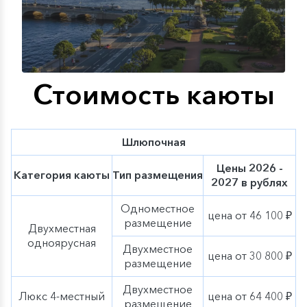
дополнительные элементы осеннего декора,
тематические мероприятия, экскурсии и сезонное
меню нашей оригинальной гастрономической
концепции «Родные берега». Ощутите
очарование
осени вместе с «ВодоходЪ»
!
Стоимость каюты
Шлюпочная
Цены 2026 -
Категория каюты
Тип размещения
2027 в рублях
Одноместное
цена от 46 100 ₽
размещение
Двухместная
одноярусная
Двухместное
цена от 30 800 ₽
размещение
Двухместное
Люкс 4-местный
цена от 64 400 ₽
размещение