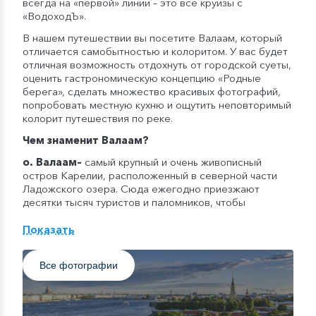
всегда на «первой» линии – это всё круизы с
«ВодоходЪ».
В нашем путешествии вы посетите Валаам, который
отличается самобытностью и колоритом. У вас будет
отличная возможность отдохнуть от городской суеты,
оценить гастрономическую концепцию «Родные
берега», сделать множество красивых фотографий,
попробовать местную кухню и ощутить неповторимый
колорит путешествия по реке.
Чем знаменит
Валаам
?
о. Валаам
–
самый крупный и очень живописный
остров Карелии, расположенный в северной части
Ладожского озера. Сюда ежегодно приезжают
десятки тысяч туристов и паломников, чтобы
прикоснуться к святым местам, укрыться от
городского шума и суеты, увидеть невероятную
Показать
карельскую природу и памятники архитектуры.
«Осень в круизах с ВодоходЪ» — концепция круизных
Все фотографии
путешествий, вдохновленная несравненной речной
романтикой бархатного сезона. На теплоходах
компании с наступлением сентября начнут появляться