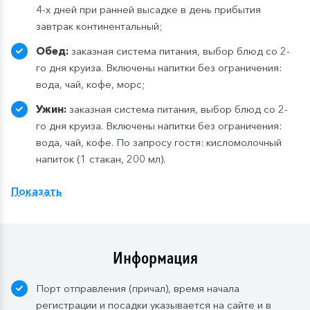
4-х дней при ранней высадке в день прибытия
завтрак континентальный;
Обед:
заказная система питания, выбор блюд со 2-
го дня круиза. Включены напитки без ограничения:
вода, чай, кофе, морс;
Ужин:
заказная система питания, выбор блюд со 2-
го дня круиза. Включены напитки без ограничения:
вода, чай, кофе. По запросу гостя: кисломолочный
напиток (1 стакан, 200 мл).
Расширенный тариф.
Фиксированная рассадка в
Показать
ресторане «Нева» на шлюпочной палу
бе
,
количество мест ограничено
.
Для кают класса «Люкс» и «Полулюкс» расширенный
тариф предусмотрен по умолчанию.
Информация
Завтрак:
шведский стол или заказная система с
Порт отправления (причал), время начала
элементами шведского стола. Включены напитки
регистрации и посадки указывается на сайте и в
без ограничения: вода, сок, чай, кофе. В рейсах до