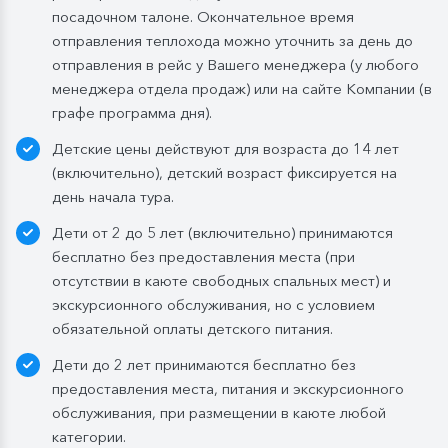
посадочном талоне. Окончательное время
4-х дней при ранней высадке в день прибытия
отправления теплохода можно уточнить за день до
завтрак континентальный;
отправления в рейс у Вашего менеджера (у любого
Обед:
заказная система питания, выбор блюд со 2-
менеджера отдела продаж) или на сайте Компании (в
го дня круиза. Включены напитки без ограничения:
графе программа дня).
вода, чай, кофе, морс;
Детские цены действуют для возраста до 14 лет
Ужин:
заказная система питания, выбор блюд со 2-
(включительно), детский возраст фиксируется на
го дня круиза. Включены напитки без ограничения:
день начала тура.
вода, чай, кофе. По запросу гостя: кисломолочный
Дети от 2 до 5 лет (включительно) принимаются
напиток (1 стакан, 200 мл). На выбор: вино красное /
бесплатно без предоставления места (при
белое / игристое (1 бокал, 125 мл) / водка (1
отсутствии в каюте свободных спальных мест) и
Бутилированная вода в каюте:
экскурсионного обслуживания, но с условием
Каюты класса «Люкс» и «Полулюкс»:
обязательной оплаты детского питания.
ежедневное пополнение — 1 бутылка (0,5 л.) в день;
Дети до 2 лет принимаются бесплатно без
Стандартные каюты:
без пополнений, только в
предоставления места, питания и экскурсионного
день посадки:
обслуживания, при размещении в каюте любой
— в рейсах до 4 дней включительно: 1 бутылка (0,5
категории.