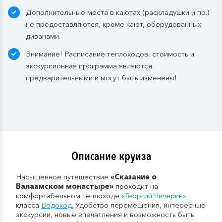
л.) при одноместном размещении, 1 бутылка (1,5 л.)
Дополнительные места в каютах (раскладушки и пр.)
в 2- и 3-местном размещении;
не предоставляются, кроме кают, оборудованных
— в рейсах от 5 дней до 10 дней включительно: 1
диванами.
бутылка (1,5 л.);
— в рейсах от 11 до 15 дней включительно: 2
Внимание! Расписание теплоходов, стоимость и
бутылки (1,5 л.);
экскурсионная программа являются
— в рейсах от 16 до 20 дней включительно: 3
предварительными и могут быть изменены!
бутылки (1,5 л.);
— в рейсах от 21 до 25 дней: 4 бутылки (1,5 л.).
Мы оставляем за собой право изменить систему
питания.
Описание круиза
Насыщенное путешествие
«Сказание о
Валаамском монастыре»
проходит на
комфортабельном теплоходе
«
Георгий Чичерин
»
класса
Водоход
.
Удобство перемещения, интересные
экскурсии, новые впечатления и возможность быть