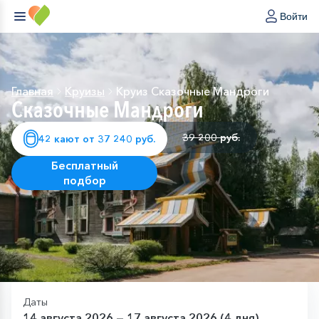
Войти
Главная
Круизы
Круиз Сказочные Мандроги
Сказочные Мандроги
39 200 руб.
42 кают от 37 240 руб.
Бесплатный
подбор
Даты
14 августа 2026 — 17 августа 2026 (4 дня)