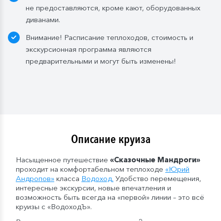
не предоставляются, кроме кают, оборудованных
— в рейсах от 5 дней до 10 дней включительно: 1
диванами.
бутылка (1,5 л.);
— в рейсах от 11 до 15 дней включительно: 2
Внимание! Расписание теплоходов, стоимость и
бутылки (1,5 л.);
экскурсионная программа являются
— в рейсах от 16 до 20 дней включительно: 3
предварительными и могут быть изменены!
бутылки (1,5 л.);
— в рейсах от 21 до 25 дней: 4 бутылки (1,5 л.).
Мы оставляем за собой право изменить систему
питания.
Описание круиза
Насыщенное путешествие
«Сказочные Мандроги»
проходит на комфортабельном теплоходе
«
Юрий
Андропов
»
класса
Водоход
.
Удобство перемещения,
интересные экскурсии, новые впечатления и
возможность быть всегда на «первой» линии – это всё
круизы с «ВодоходЪ».