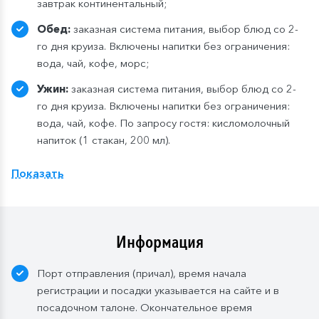
завтрак континентальный;
Обед:
заказная система питания, выбор блюд со 2-
го дня круиза. Включены напитки без ограничения:
вода, чай, кофе, морс;
Ужин:
заказная система питания, выбор блюд со 2-
го дня круиза. Включены напитки без ограничения:
вода, чай, кофе. По запросу гостя: кисломолочный
напиток (1 стакан, 200 мл).
Расширенный тариф.
Фиксированная рассадка в
Показать
ресторане «Нева» на шлюпочной палу
бе
,
количество мест ограничено
.
Для кают класса «Люкс» и «Полулюкс» расширенный
тариф предусмотрен по умолчанию.
Информация
Завтрак:
шведский стол или заказная система с
Порт отправления (причал), время начала
элементами шведского стола. Включены напитки
регистрации и посадки указывается на сайте и в
без ограничения: вода, сок, чай, кофе. В рейсах до
посадочном талоне. Окончательное время
4-х дней при ранней высадке в день прибытия