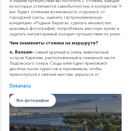
В нашем путешествии вы посетите 2 стоянки, каждая
из которых отличается самобытностью и колоритом. У
вас будет отличная возможность отдохнуть от
городской суеты, оценить гастрономическую
концепцию «Родные берега», сделать множество
красивых фотографий, попробовать местную кухню и
ощутить неповторимый колорит путешествия по реке.
Чем знамениты стоянки на маршруте?
о. Валаам
–
самый крупный и очень живописный
остров Карелии, расположенный в северной части
Ладожского озера. Сюда ежегодно приезжают
десятки тысяч туристов и паломников, чтобы
прикоснуться к святым местам, укрыться от
городского шума и суеты, увидеть невероятную
карельскую природу и памятники архитектуры.
Показать
Мандроги
–
зеленая стоянка в колоритной деревне
«Верхние Мандроги», где гости смогут отвлечься от
Все фотографии
городской суеты и почувствовать настоящее
единение с природой. Здесь находятся колоритные
крестьянские дома XIX века, Остров Сказок с
персонажами, вырезанными из дерева, а также музей
водки, который насчитывает более 3000 экспонатов.