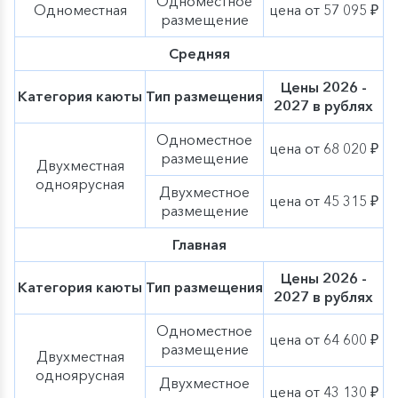
Одноместное
дополнительно к основной программе на борту
Одноместная
цена от 57 095 ₽
размещение
и будет проходить параллельно с основными
мероприятиями. Во время экскурсионной
Средняя
программ детские мероприятия не проводятся.
Цены 2026 -
Категория каюты
Тип размещения
2027 в рублях
Одноместное
цена от 68 020 ₽
размещение
Двухместная
одноярусная
Двухместное
цена от 45 315 ₽
размещение
Главная
Цены 2026 -
Категория каюты
Тип размещения
2027 в рублях
Одноместное
цена от 64 600 ₽
размещение
Двухместная
одноярусная
Двухместное
цена от 43 130 ₽