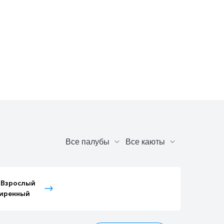
 Взрослый
Тариф Детский
Тариф Иностранный
иренный
расширенный
Детский