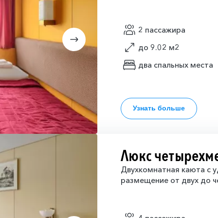
2 пассажира
до 9.02 м2
два спальных места
Узнать больше
Люкс четырехм
Двухкомнатная каюта с у
размещение от двух до ч