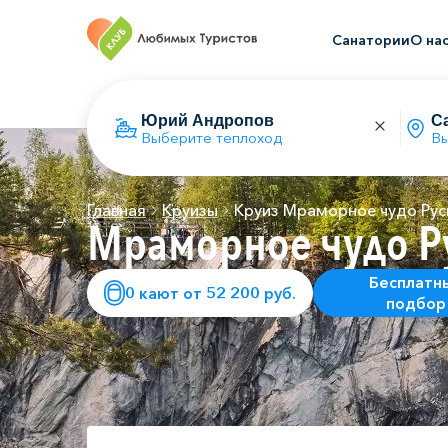
Санатории
О на
Выберите теплоход
Вы
Главная
Круизы
Круиз Мраморное чудо Рус
Мраморное чудо Р
Бесплатн
0 кают от 52 200 руб.
подбор