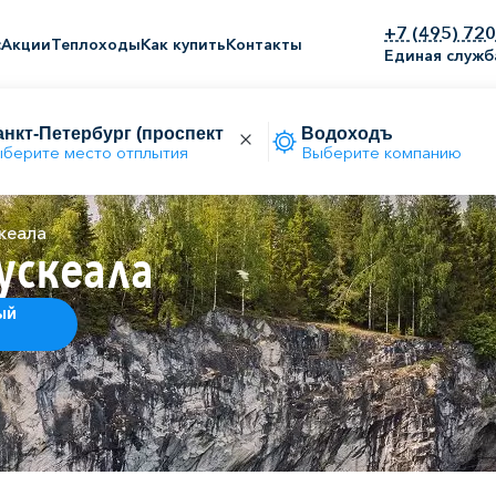
+7 (495) 72
с
Акции
Теплоходы
Как купить
Контакты
Единая служб
берите место отплытия
Выберите компанию
кеала
ускеала
ый