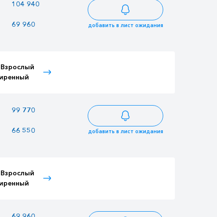
—
—
104 940
69 960
60 420
59 466
добавить в лист ожидания
 Взрослый
Тариф Детский
Тариф Иностранный
иренный
расширенный
Детский
—
—
99 770
66 550
57 475
56 568
добавить в лист ожидания
 Взрослый
Тариф Детский
Тариф Иностранный
иренный
расширенный
Детский
69 960
60 420
59 466