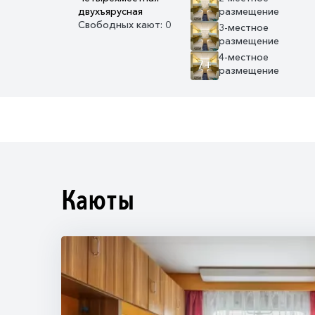
двухъярусная
размещение
Свободных кают: 0
3-местное
размещение
4-местное
7+
размещение
Каюты