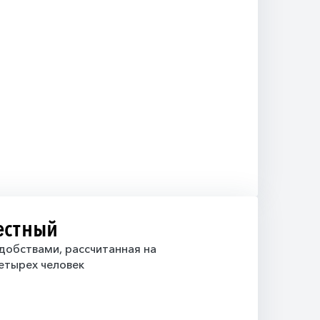
естный
добствами, рассчитанная на
етырех человек