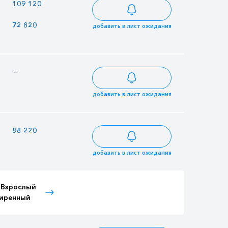
—
—
109 120
72 820
62 890
61 897
добавить в лист ожидания
—
—
—
добавить в лист ожидания
—
—
88 220
добавить в лист ожидания
 Взрослый
Тариф Детский
Тариф Иностранный
иренный
расширенный
Детский