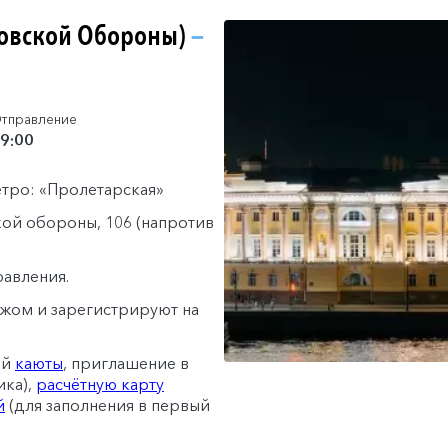
ховской Обороны)
—
тправление
9:00
тро: «Пролетарская»
кой обороны, 106 (напротив
равления.
гажом и зарегистрируют на
ей
каюты
, приглашение в
ика),
расчётную карту
й
(для заполнения в первый