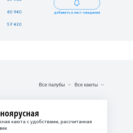
60 940
52 630
51 799
добавить в лист ожидания
57 420
49 590
48 807
дноярусная
ная каюта с удобствами, рассчитанная
век