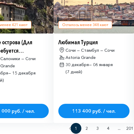
 менее
421
кают
Осталось менее
348
кают
 острова (Для
Любимая Турция
ребуется
Сочи — Стамбул — Сочи
Astoria Grande
щая многократная
 Салоники — Сочи
30 декабря—
06 января
 Grande
ая виза)
(7 дней)
абря—
15 декабря
й)
 000 руб. / чел.
113 400 руб. / чел.
1
2
3
4
...
201