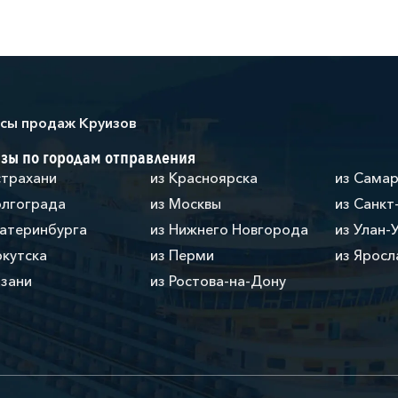
сы продаж Круизов
зы по городам отправления
страхани
из Красноярска
из Сама
олгограда
из Москвы
из Санкт
катеринбурга
из Нижнего Новгорода
из Улан-
ркутска
из Перми
из Яросл
азани
из Ростова-на-Дону