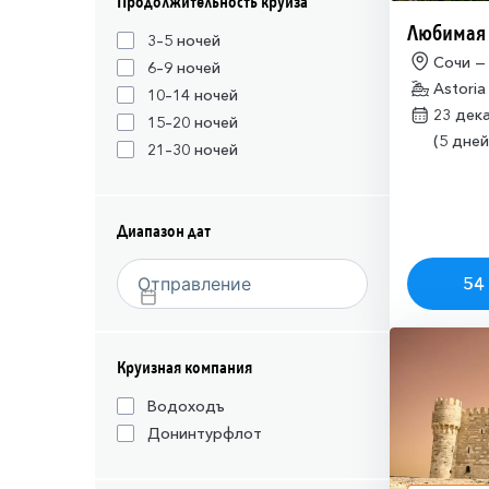
Продолжительность круиза
Любимая
3–5 ночей
Сочи —
6–9 ночей
Astoria
10–14 ночей
23 дек
15–20 ночей
(5 дней
21–30 ночей
Диапазон дат
54 
Круизная компания
Водоходъ
Донинтурфлот