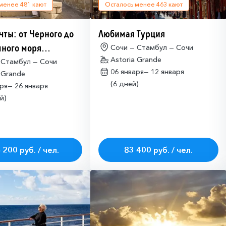
 менее
481
кают
Осталось менее
463
кают
чты: от Черного до
Любимая Турция
ного моря
Сочи — Стамбул — Сочи
Astoria Grande
имо оформлять
 Стамбул — Сочи
06 января—
12 января
 Grande
ие на посещение
(6 дней)
аря—
26 января
ETA-IL)
й)
 200 руб. / чел.
83 400 руб. / чел.