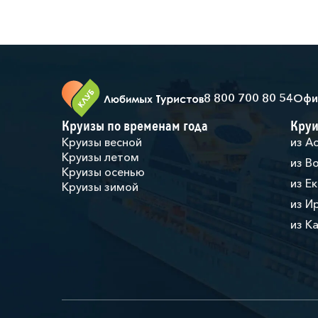
8 800 700 80 54
Офи
Круизы по временам года
Круи
Круизы весной
из А
Круизы летом
из В
Круизы осенью
из Е
Круизы зимой
из И
из К