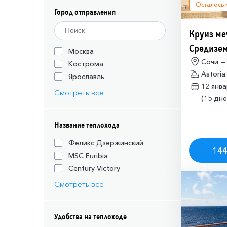
Осталось
Город отправления
Круиз ме
Средизем
Москва
(необход
Сочи —
Кострома
Astoria
разрешен
Ярославль
12 янв
Израиля (
Смотреть все
(15 дне
Название теплохода
Феликс Дзержинский
144
MSC Euribia
Century Victory
Смотреть все
Удобства на теплоходе