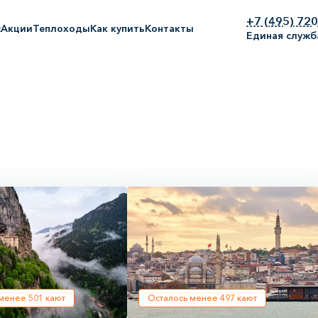
+7 (495) 72
с
Акции
Теплоходы
Как купить
Контакты
Единая служб
 менее
501
кают
Осталось менее
497
кают