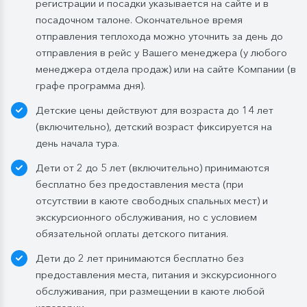
регистрации и посадки указывается на сайте и в
без ограничения: вода, сок, чай, кофе. В рейсах до
посадочном талоне. Окончательное время
4-х дней при ранней высадке в день прибытия
отправления теплохода можно уточнить за день до
завтрак континентальный;
отправления в рейс у Вашего менеджера (у любого
Обед:
заказная система питания, выбор блюд со 2-
менеджера отдела продаж) или на сайте Компании (в
го дня круиза. Включены напитки без ограничения:
графе программа дня).
вода, чай, кофе, морс;
Детские цены действуют для возраста до 14 лет
Ужин:
заказная система питания, выбор блюд со 2-
(включительно), детский возраст фиксируется на
го дня круиза. Включены напитки без ограничения:
день начала тура.
вода, чай, кофе. По запросу гостя: кисломолочный
Дети от 2 до 5 лет (включительно) принимаются
напиток (1 стакан, 200 мл). На выбор: вино красное /
бесплатно без предоставления места (при
белое / игристое (1 бокал, 125 мл) / водка (1
отсутствии в каюте свободных спальных мест) и
Бутилированная вода в каюте:
экскурсионного обслуживания, но с условием
Каюты класса «Люкс» и «Полулюкс»:
обязательной оплаты детского питания.
ежедневное пополнение — 1 бутылка (0,5 л.) в день;
Дети до 2 лет принимаются бесплатно без
Стандартные каюты:
без пополнений, только в
предоставления места, питания и экскурсионного
день посадки:
обслуживания, при размещении в каюте любой
— в рейсах до 4 дней включительно: 1 бутылка (0,5