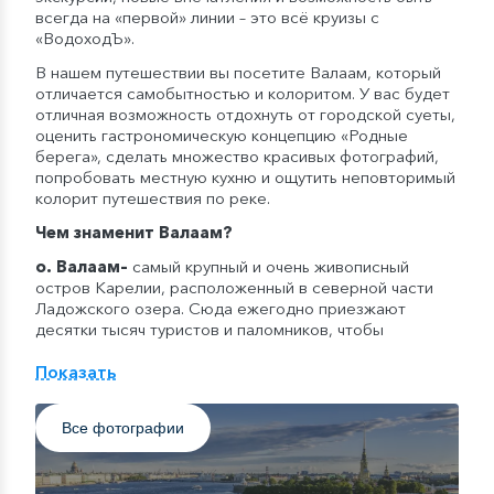
всегда на «первой» линии – это всё круизы с
«ВодоходЪ».
В нашем путешествии вы посетите Валаам, который
отличается самобытностью и колоритом. У вас будет
отличная возможность отдохнуть от городской суеты,
оценить гастрономическую концепцию «Родные
берега», сделать множество красивых фотографий,
попробовать местную кухню и ощутить неповторимый
колорит путешествия по реке.
Чем знаменит
Валаам
?
о. Валаам
–
самый крупный и очень живописный
остров Карелии, расположенный в северной части
Ладожского озера. Сюда ежегодно приезжают
десятки тысяч туристов и паломников, чтобы
прикоснуться к святым местам, укрыться от
городского шума и суеты, увидеть невероятную
Показать
карельскую природу и памятники архитектуры.
«Осень в круизах с ВодоходЪ» — концепция круизных
Все фотографии
путешествий, вдохновленная несравненной речной
романтикой бархатного сезона. На теплоходах
компании с наступлением сентября начнут появляться