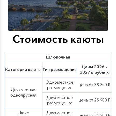
дополнительные элементы осеннего декора,
тематические мероприятия, экскурсии и сезонное
меню нашей оригинальной гастрономической
концепции «Родные берега». Ощутите
очарование
осени вместе с «ВодоходЪ»
!
Стоимость каюты
Шлюпочная
Цены 2026 -
Категория каюты
Тип размещения
2027 в рублях
Одноместное
цена от 38 800 ₽
размещение
Двухместная
одноярусная
Двухместное
цена от 25 900 ₽
размещение
Люкс
Двухместное
цена от 54 200 ₽