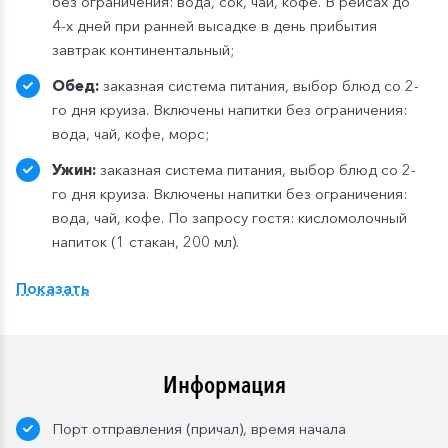
без ограничения: вода, сок, чай, кофе. В рейсах до
4-х дней при ранней высадке в день прибытия
завтрак континентальный;
Обед:
заказная система питания, выбор блюд со 2-
го дня круиза. Включены напитки без ограничения:
вода, чай, кофе, морс;
Ужин:
заказная система питания, выбор блюд со 2-
го дня круиза. Включены напитки без ограничения:
вода, чай, кофе. По запросу гостя: кисломолочный
напиток (1 стакан, 200 мл).
Расширенный тариф.
Фиксированная рассадка в
Показать
ресторане «Нева» на шлюпочной палу
бе
,
количество мест ограничено
.
Для кают класса «Люкс» и «Полулюкс» расширенный
тариф предусмотрен по умолчанию.
Информация
Завтрак:
шведский стол или заказная система с
Порт отправления (причал), время начала
элементами шведского стола. Включены напитки