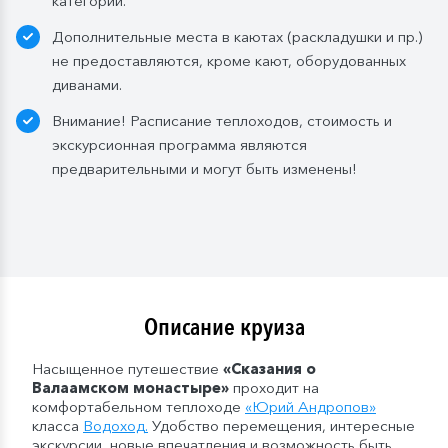
категории.
л.) при одноместном размещении, 1 бутылка (1,5 л.)
Дополнительные места в каютах (раскладушки и пр.)
в 2- и 3-местном размещении;
не предоставляются, кроме кают, оборудованных
— в рейсах от 5 дней до 10 дней включительно: 1
диванами.
бутылка (1,5 л.);
— в рейсах от 11 до 15 дней включительно: 2
Внимание! Расписание теплоходов, стоимость и
бутылки (1,5 л.);
экскурсионная программа являются
— в рейсах от 16 до 20 дней включительно: 3
предварительными и могут быть изменены!
бутылки (1,5 л.);
— в рейсах от 21 до 25 дней: 4 бутылки (1,5 л.).
Мы оставляем за собой право изменить систему
питания.
Описание круиза
Насыщенное путешествие
«
Сказания о
Валаамском монастыре
»
проходит на
комфортабельном теплоходе
«
Юрий Андропов
»
класса
Водоход
.
Удобство перемещения, интересные
экскурсии, новые впечатления и возможность быть