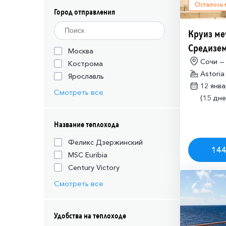
Осталось
Город отправления
Круиз ме
Средизем
Москва
(необход
Сочи —
Кострома
Astoria
разрешен
Ярославль
12 янв
Израиля (
Смотреть все
(15 дне
Название теплохода
Феликс Дзержинский
144
MSC Euribia
Century Victory
Смотреть все
Удобства на теплоходе