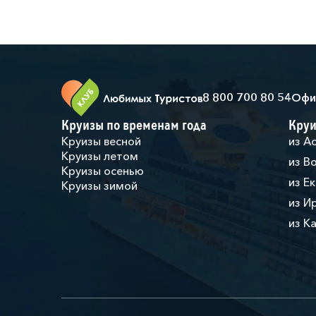
8 800 700 80 54
Офи
Круизы по временам года
Круи
Круизы весной
из А
Круизы летом
из В
Круизы осенью
из Е
Круизы зимой
из И
из К