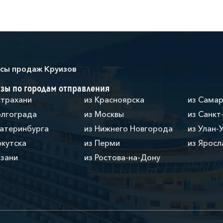
сы продаж Круизов
зы по городам отправления
страхани
из Красноярска
из Сама
олгограда
из Москвы
из Санкт
катеринбурга
из Нижнего Новгорода
из Улан-
ркутска
из Перми
из Яросл
азани
из Ростова-на-Дону