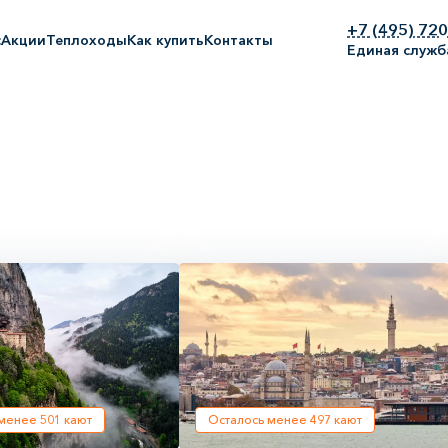
+7 (495) 72
с
Акции
Теплоходы
Как купить
Контакты
Единая служб
 менее
501
кают
Осталось менее
497
кают