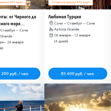
 менее
481
кают
Осталось менее
463
кают
чты: от Черного до
Любимая Турция
ного моря
Сочи — Стамбул — Сочи
Astoria Grande
имо оформлять
 Стамбул — Сочи
06 января—
12 января
 Grande
ие на посещение
(6 дней)
аря—
26 января
ETA-IL)
й)
 200 руб. / чел.
83 400 руб. / чел.