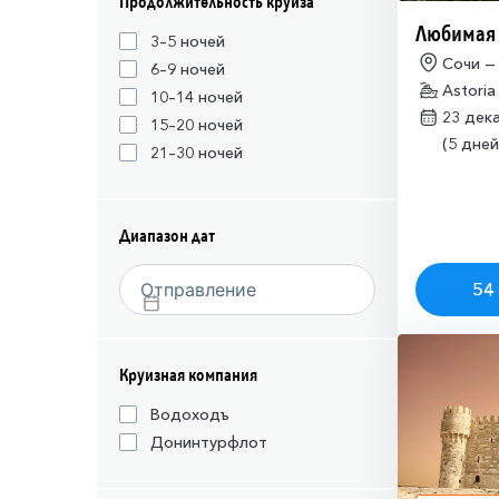
Продолжительность круиза
Любимая
3–5 ночей
Сочи —
6–9 ночей
Astoria
10–14 ночей
23 дек
15–20 ночей
(5 дней
21–30 ночей
Диапазон дат
54 
Круизная компания
Водоходъ
Донинтурфлот