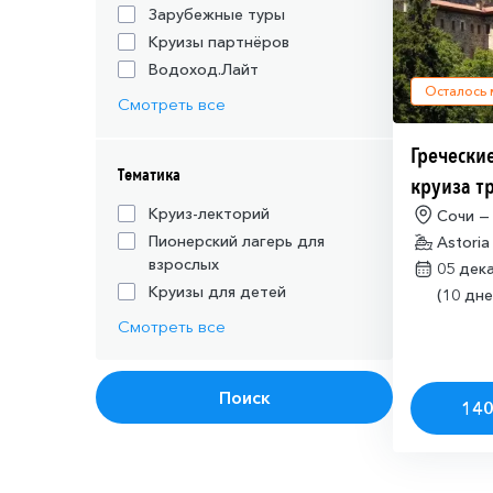
Зарубежные туры
Круизы партнёров
Водоход.Лайт
Осталось
Смотреть все
Греческие
Тематика
круиза т
действую
Круиз-лекторий
Сочи —
Пионерский лагерь для
Astoria
шенгенск
взрослых
05 дек
Круизы для детей
(10 дне
Смотреть все
Поиск
140