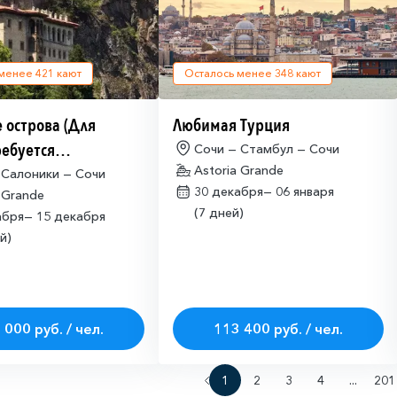
 менее
421
кают
Осталось менее
348
кают
 острова (Для
Любимая Турция
ребуется
Сочи — Стамбул — Сочи
Astoria Grande
щая многократная
 Салоники — Сочи
30 декабря—
06 января
 Grande
ая виза)
(7 дней)
абря—
15 декабря
й)
 000 руб. / чел.
113 400 руб. / чел.
1
2
3
4
...
201