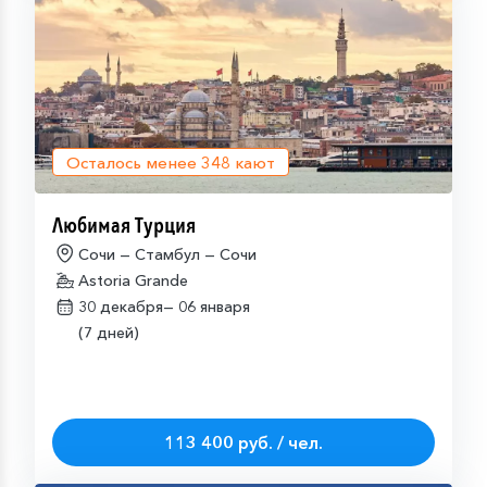
Осталось менее
348
кают
Любимая Турция
Сочи — Стамбул — Сочи
Astoria Grande
30 декабря—
06 января
(7 дней)
113 400 руб. / чел.