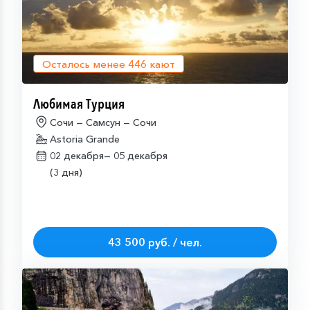
Осталось менее
446
кают
Любимая Турция
Сочи — Самсун — Сочи
Astoria Grande
02 декабря—
05 декабря
(3 дня)
43 500 руб. / чел.