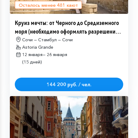
Осталось менее
481
кают
Круиз мечты: от Черного до Средиземного
моря (необходимо оформлять разрешение
на посещение Израиля (ETA-IL)
Сочи — Стамбул — Сочи
Astoria Grande
12 января—
26 января
(15 дней)
144 200 руб. / чел.