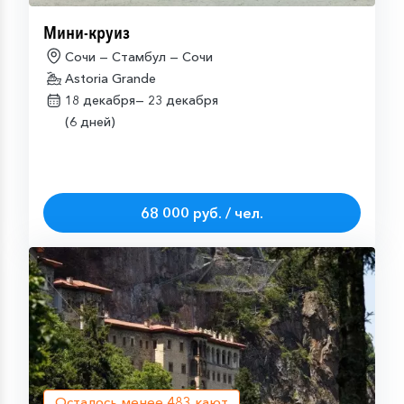
Мини-круиз
Сочи — Стамбул — Сочи
Astoria Grande
18 декабря—
23 декабря
(6 дней)
68 000 руб. / чел.
Осталось менее
483
кают