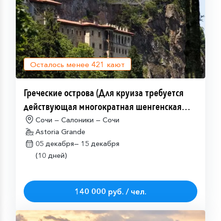
Осталось менее
421
кают
Греческие острова (Для круиза требуется
действующая многократная шенгенская
виза)
Сочи — Салоники — Сочи
Astoria Grande
05 декабря—
15 декабря
(10 дней)
140 000 руб. / чел.