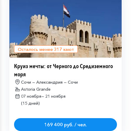
Осталось менее
317
кают
Круиз мечты: от Черного до Средиземного
моря
Сочи — Александрия — Сочи
Astoria Grande
07 ноября—
21 ноября
(15 дней)
169 400 руб. / чел.