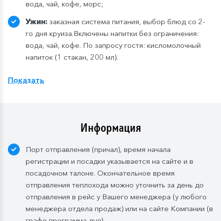
вода, чай, кофе, морс;
Ужин:
заказная система питания, выбор блюд со 2-
го дня круиза.Включены напитки без ограничения:
вода, чай, кофе. По запросу гостя: кисломолочный
напиток (1 стакан, 200 мл).
Расширенный тариф.
Фиксированная рассадка в
Показать
ресторане «Нева» на шлюпочной палу
бе
,
количество мест ограничено
.
Для кают класса «Люкс» и «Полулюкс» расширенный
тариф предусмотрен по умолчанию.
Информация
Завтрак:
шведский стол или заказная система с
Порт отправления (причал), время начала
элементами шведского стола. Включены напитки
регистрации и посадки указывается на сайте и в
без ограничения: вода, сок, чай, кофе. В рейсах до
посадочном талоне. Окончательное время
4-х дней при ранней высадке в день прибытия
отправления теплохода можно уточнить за день до
завтрак континентальный;
отправления в рейс у Вашего менеджера (у любого
Обед:
заказная система питания, выбор блюд со 2-
менеджера отдела продаж) или на сайте Компании (в
го дня круиза. Включены напитки без ограничения:
графе программа дня).