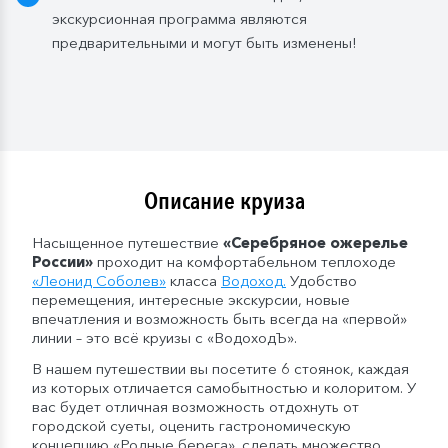
бутылки (1,5 л.);
экскурсионная программа являются
— в рейсах от 16 до 20 дней включительно: 3
предварительными и могут быть изменены!
бутылки (1,5 л.);
— в рейсах от 21 до 25 дней: 4 бутылки (1,5 л.).
Мы оставляем за собой право изменить систему
питания.
Описание круиза
Насыщенное путешествие
«Серебряное ожерелье
России»
проходит на комфортабельном теплоходе
«
Леонид Соболев
»
класса
Водоход
.
Удобство
перемещения, интересные экскурсии, новые
впечатления и возможность быть всегда на «первой»
линии – это всё круизы с «ВодоходЪ».
В нашем путешествии вы посетите 6 стоянок, каждая
из которых отличается самобытностью и колоритом. У
вас будет отличная возможность отдохнуть от
городской суеты, оценить гастрономическую
концепцию «Родные берега», сделать множество