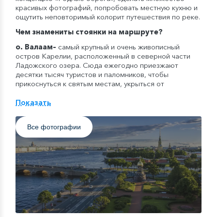
красивых фотографий, попробовать местную кухню и
ощутить неповторимый колорит путешествия по реке.
Чем знамениты стоянки на маршруте?
о. Валаам
–
самый крупный и очень живописный
остров Карелии, расположенный в северной части
Ладожского озера. Сюда ежегодно приезжают
десятки тысяч туристов и паломников, чтобы
прикоснуться к святым местам, укрыться от
городского шума и суеты, увидеть невероятную
карельскую природу и памятники архитектуры.
Показать
Кижи
–
уникальный музей-заповедник,
расположенный на небольшом острове в Северной
Все фотографии
части Онежского озера. Здесь можно увидеть
полностью деревянную 22-главую церковь
Преображения Господня, а также почувствовать себя
жителем Русского Севера в музее крестьянской
культуры.
Петрозаводск
–
столица республики Карелия. Город
находится на северо-западном берегу Онежского
озера, где раскинулись порожистые реки, шумящие
сосны и суровые скалы. Петрозаводск интересен