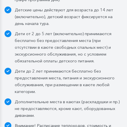
вода, чай, кофе, морс;
Детские цены действуют для возраста до 14 лет
Ужин:
заказная система питания, выбор блюд со 2-
(включительно), детский возраст фиксируется на
го дня круиза. Включены напитки без ограничения:
день начала тура.
вода, чай, кофе. По запросу гостя: кисломолочный
Дети от 2 до 5 лет (включительно) принимаются
напиток (1 стакан, 200 мл). На выбор: вино красное /
бесплатно без предоставления места (при
белое / игристое (1 бокал, 125 мл) / водка (1
отсутствии в каюте свободных спальных мест) и
Бутилированная вода в каюте:
экскурсионного обслуживания, но с условием
Каюты класса «Люкс» и «Полулюкс»:
обязательной оплаты детского питания.
ежедневное пополнение — 1 бутылка (0,5 л.) в день;
Дети до 2 лет принимаются бесплатно без
Стандартные каюты:
без пополнений, только в
предоставления места, питания и экскурсионного
день посадки:
обслуживания, при размещении в каюте любой
— в рейсах до 4 дней включительно: 1 бутылка (0,5
категории.
л.) при одноместном размещении, 1 бутылка (1,5 л.)
Дополнительные места в каютах (раскладушки и пр.)
в 2- и 3-местном размещении;
не предоставляются, кроме кают, оборудованных
— в рейсах от 5 дней до 10 дней включительно: 1
диванами.
бутылка (1,5 л.);
— в рейсах от 11 до 15 дней включительно: 2
Внимание! Расписание теплоходов, стоимость и