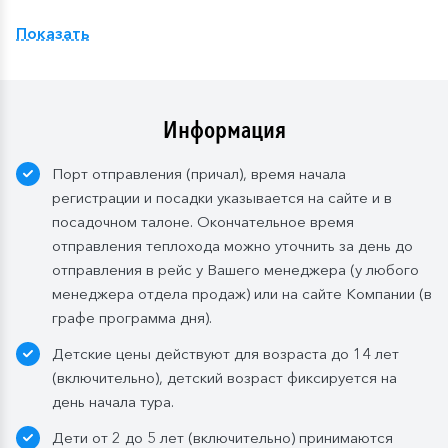
Расширенный тариф.
Фиксированная рассадка в
Показать
ресторане «Нева» на шлюпочной палу
бе
,
количество мест ограничено
.
Для кают класса «Люкс» и «Полулюкс» расширенный
тариф предусмотрен по умолчанию.
Информация
Завтрак:
шведский стол или заказная система с
Порт отправления (причал), время начала
элементами шведского стола. Включены напитки
регистрации и посадки указывается на сайте и в
без ограничения: вода, сок, чай, кофе. В рейсах до
посадочном талоне. Окончательное время
4-х дней при ранней высадке в день прибытия
отправления теплохода можно уточнить за день до
завтрак континентальный;
отправления в рейс у Вашего менеджера (у любого
Обед:
заказная система питания, выбор блюд со 2-
менеджера отдела продаж) или на сайте Компании (в
го дня круиза. Включены напитки без ограничения:
графе программа дня).
вода, чай, кофе, морс;
Детские цены действуют для возраста до 14 лет
Ужин:
заказная система питания, выбор блюд со 2-
(включительно), детский возраст фиксируется на
го дня круиза. Включены напитки без ограничения:
день начала тура.
вода, чай, кофе. По запросу гостя: кисломолочный
Дети от 2 до 5 лет (включительно) принимаются
напиток (1 стакан, 200 мл). На выбор: вино красное /