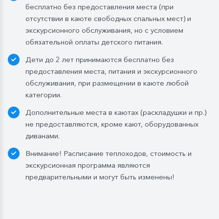
бесплатно без предоставления места (при
белое / игристое (1 бокал, 125 мл) / водка (1
отсутствии в каюте свободных спальных мест) и
Бутилированная вода в каюте:
экскурсионного обслуживания, но с условием
Каюты класса «Люкс» и «Полулюкс»:
обязательной оплаты детского питания.
ежедневное пополнение — 1 бутылка (0,5 л.) в день;
Дети до 2 лет принимаются бесплатно без
Стандартные каюты:
без пополнений, только в
предоставления места, питания и экскурсионного
день посадки:
обслуживания, при размещении в каюте любой
— в рейсах до 4 дней включительно: 1 бутылка (0,5
категории.
л.) при одноместном размещении, 1 бутылка (1,5 л.)
Дополнительные места в каютах (раскладушки и пр.)
в 2- и 3-местном размещении;
не предоставляются, кроме кают, оборудованных
— в рейсах от 5 дней до 10 дней включительно: 1
диванами.
бутылка (1,5 л.);
— в рейсах от 11 до 15 дней включительно: 2
Внимание! Расписание теплоходов, стоимость и
бутылки (1,5 л.);
экскурсионная программа являются
— в рейсах от 16 до 20 дней включительно: 3
предварительными и могут быть изменены!
бутылки (1,5 л.);
— в рейсах от 21 до 25 дней: 4 бутылки (1,5 л.).
Мы оставляем за собой право изменить систему