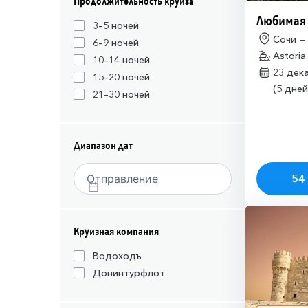
Продолжительность круиза
Любимая
3–5 ночей
Сочи —
6–9 ночей
Astoria
10–14 ночей
23 дек
15–20 ночей
(5 дней
21–30 ночей
Диапазон дат
54 
Круизная компания
Водоходъ
Донинтурфлот