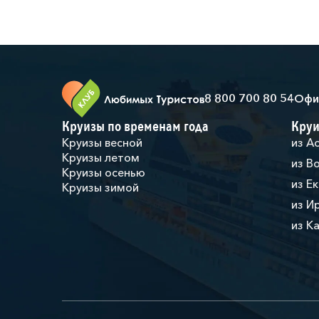
8 800 700 80 54
Офи
Круизы по временам года
Круи
Круизы весной
из А
Круизы летом
из В
Круизы осенью
из Е
Круизы зимой
из И
из К