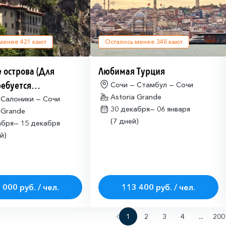
 менее
421
кают
Осталось менее
348
кают
 острова (Для
Любимая Турция
ребуется
Сочи — Стамбул — Сочи
Astoria Grande
щая многократная
 Салоники — Сочи
30 декабря—
06 января
 Grande
ая виза)
(7 дней)
абря—
15 декабря
й)
 000 руб. / чел.
113 400 руб. / чел.
1
2
3
4
...
200