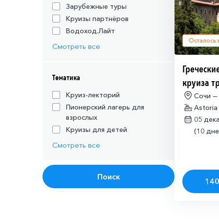
Зарубежные туры
Круизы партнёров
Водоход.Лайт
Осталось
Смотреть все
Греческие
Тематика
круиза т
действую
Круиз-лекторий
Сочи —
Пионерский лагерь для
Astoria
шенгенск
взрослых
05 дек
Круизы для детей
(10 дне
Смотреть все
Поиск
140