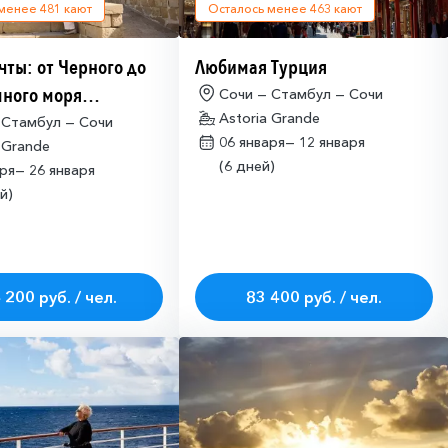
 менее
481
кают
Осталось менее
463
кают
чты: от Черного до
Любимая Турция
ного моря
Сочи — Стамбул — Сочи
Astoria Grande
имо оформлять
 Стамбул — Сочи
06 января—
12 января
 Grande
ие на посещение
(6 дней)
аря—
26 января
ETA-IL)
й)
 200 руб. / чел.
83 400 руб. / чел.