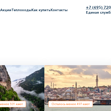
+7 (495) 72
с
Акции
Теплоходы
Как купить
Контакты
Единая служб
 менее
501
кают
Осталось менее
497
кают