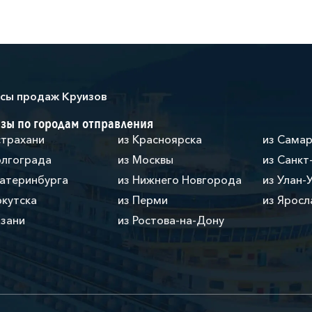
сы продаж Круизов
зы по городам отправления
страхани
из Красноярска
из Сама
олгограда
из Москвы
из Санкт
катеринбурга
из Нижнего Новгорода
из Улан-
ркутска
из Перми
из Яросл
азани
из Ростова-на-Дону