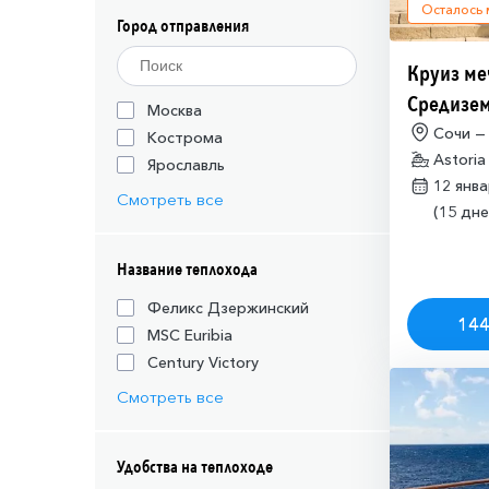
Осталось
Город отправления
Круиз ме
Средизем
Москва
(необход
Сочи —
Кострома
Astoria
разрешен
Ярославль
12 янв
Израиля (
Смотреть все
(15 дне
Название теплохода
Феликс Дзержинский
144
MSC Euribia
Century Victory
Смотреть все
Удобства на теплоходе