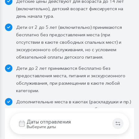
Детские цены действуют для возраста до 14 лет
Ужин:
заказная система питания, выбор блюд со 2-
(включительно), детский возраст фиксируется на
го дня круиза. Включены напитки без ограничения:
день начала тура.
вода, чай, кофе. По запросу гостя: кисломолочный
Дети от 2 до 5 лет (включительно) принимаются
напиток (1 стакан, 200 мл). На выбор: вино красное /
бесплатно без предоставления места (при
белое / игристое (1 бокал, 125 мл) / водка (1
отсутствии в каюте свободных спальных мест) и
Бутилированная вода в каюте:
экскурсионного обслуживания, но с условием
Каюты класса «Люкс» и «Полулюкс»:
обязательной оплаты детского питания.
ежедневное пополнение — 1 бутылка (0,5 л.) в день;
Дети до 2 лет принимаются бесплатно без
Стандартные каюты:
без пополнений, только в
предоставления места, питания и экскурсионного
день посадки:
обслуживания, при размещении в каюте любой
— в рейсах до 4 дней включительно: 1 бутылка (0,5
категории.
л.) при одноместном размещении, 1 бутылка (1,5 л.)
Дополнительные места в каютах (раскладушки и пр.)
в 2- и 3-местном размещении;
не предоставляются, кроме кают, оборудованных
— в рейсах от 5 дней до 10 дней включительно: 1
диванами.
бутылка (1,5 л.);
Даты отправления
— в рейсах от 11 до 15 дней включительно: 2
Выберите даты
Внимание! Расписание теплоходов, стоимость и
бутылки (1,5 л.);
экскурсионная программа являются