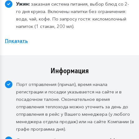
Ужин:
заказная система питания, выбор блюд со 2-
го дня круиза. Включены напитки без ограничения:
вода, чай, кофе. По запросу гостя: кисломолочный
напиток (1 стакан, 200 мл).
Расширенный тариф.
Фиксированная рассадка в
Показать
ресторане «Нева» на шлюпочной палу
бе
,
количество мест ограничено
.
Для кают класса «Люкс» и «Полулюкс» расширенный
тариф предусмотрен по умолчанию.
Информация
Завтрак:
шведский стол или заказная система с
Порт отправления (причал), время начала
элементами шведского стола. Включены напитки
регистрации и посадки указывается на сайте и в
без ограничения: вода, сок, чай, кофе. В рейсах до
посадочном талоне. Окончательное время
4-х дней при ранней высадке в день прибытия
отправления теплохода можно уточнить за день до
завтрак континентальный;
отправления в рейс у Вашего менеджера (у любого
Обед:
заказная система питания, выбор блюд со 2-
менеджера отдела продаж) или на сайте Компании (в
го дня круиза. Включены напитки без ограничения:
графе программа дня).
вода, чай, кофе, морс;