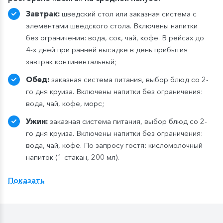
Завтрак:
шведский стол или заказная система с
элементами шведского стола. Включены напитки
без ограничения: вода, сок, чай, кофе. В рейсах до
4-х дней при ранней высадке в день прибытия
завтрак континентальный;
Обед:
заказная система питания, выбор блюд со 2-
го дня круиза. Включены напитки без ограничения:
вода, чай, кофе, морс;
Ужин:
заказная система питания, выбор блюд со 2-
го дня круиза. Включены напитки без ограничения:
вода, чай, кофе. По запросу гостя: кисломолочный
напиток (1 стакан, 200 мл).
Расширенный тариф.
Фиксированная рассадка в
Показать
ресторане «Нева» на шлюпочной палу
бе
,
количество мест ограничено
.
Для кают класса «Люкс» и «Полулюкс» расширенный
тариф предусмотрен по умолчанию.