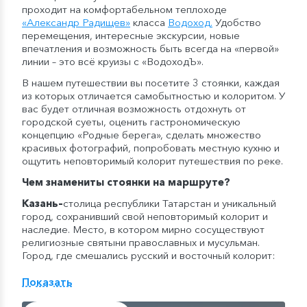
проходит на комфортабельном теплоходе
«Александр Радищев»
класса
Водоход
.
Удобство
перемещения, интересные экскурсии, новые
впечатления и возможность быть всегда на «первой»
линии – это всё круизы с «ВодоходЪ».
В нашем путешествии вы посетите 3 стоянки, каждая
из которых отличается самобытностью и колоритом. У
вас будет отличная возможность отдохнуть от
городской суеты, оценить гастрономическую
концепцию «Родные берега», сделать множество
красивых фотографий, попробовать местную кухню и
ощутить неповторимый колорит путешествия по реке.
Чем знамениты стоянки на маршруте?
Казань
–
столица республики Татарстан и уникальный
город, сохранивший свой неповторимый колорит и
наследие. Место, в котором мирно сосуществуют
религиозные святыни православных и мусульман.
Город, где смешались русский и восточный колорит:
над современными постройками высоко возносятся
маковки старинных церквей, башни звонниц и
Показать
стройные иглы минаретов. Здесь находится