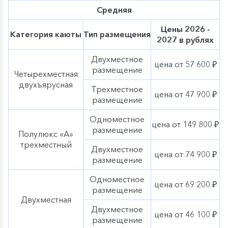
живописный. Здесь находится 2 монастыря: Иоанно-
Средняя
Предтеченский женский и Богородице-Успенский
мужской, художественная галерея, Музей
Цены 2026 -
Категория каюты
Тип размещения
археологического дерева «Татарская слободка» и
2027 в рублях
музей истории Свияжска.
Двухместное
цена от 57 600 ₽
размещение
Четырехместная
двухъярусная
Трехместное
цена от 47 900 ₽
размещение
Одноместное
цена от 149 800 ₽
размещение
Полулюкс «А»
трехместный
Двухместное
цена от 74 900 ₽
размещение
Одноместное
цена от 69 200 ₽
размещение
Двухместная
Двухместное
цена от 46 100 ₽
размещение