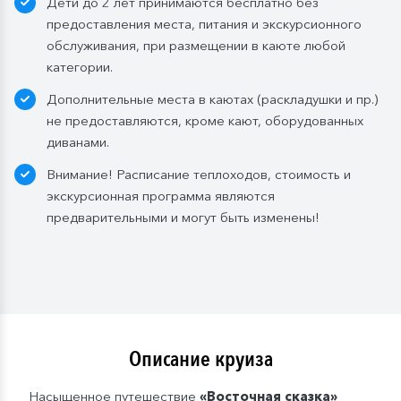
Дети до 2 лет принимаются бесплатно без
Стандартные каюты:
без пополнений, только в
предоставления места, питания и экскурсионного
день посадки:
обслуживания, при размещении в каюте любой
— в рейсах до 4 дней включительно: 1 бутылка (0,5
категории.
л.) при одноместном размещении, 1 бутылка (1,5 л.)
Дополнительные места в каютах (раскладушки и пр.)
в 2- и 3-местном размещении;
не предоставляются, кроме кают, оборудованных
— в рейсах от 5 дней до 10 дней включительно: 1
диванами.
бутылка (1,5 л.);
— в рейсах от 11 до 15 дней включительно: 2
Внимание! Расписание теплоходов, стоимость и
бутылки (1,5 л.);
экскурсионная программа являются
— в рейсах от 16 до 20 дней включительно: 3
предварительными и могут быть изменены!
бутылки (1,5 л.);
— в рейсах от 21 до 25 дней: 4 бутылки (1,5 л.).
Мы оставляем за собой право изменить систему
питания.
Описание круиза
Насыщенное путешествие
«
Восточная сказка
»