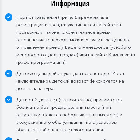
Информация
Завтрак:
шведский стол или заказная система с
Порт отправления (причал), время начала
элементами шведского стола. Включены напитки
регистрации и посадки указывается на сайте и в
без ограничения: вода, сок, чай, кофе. В рейсах до
посадочном талоне. Окончательное время
4-х дней при ранней высадке в день прибытия
отправления теплохода можно уточнить за день до
завтрак континентальный;
отправления в рейс у Вашего менеджера (у любого
Обед:
заказная система питания, выбор блюд со 2-
менеджера отдела продаж) или на сайте Компании (в
го дня круиза. Включены напитки без ограничения:
графе программа дня).
вода, чай, кофе, морс;
Детские цены действуют для возраста до 14 лет
Ужин:
заказная система питания, выбор блюд со 2-
(включительно), детский возраст фиксируется на
го дня круиза. Включены напитки без ограничения:
день начала тура.
вода, чай, кофе. По запросу гостя: кисломолочный
Дети от 2 до 5 лет (включительно) принимаются
напиток (1 стакан, 200 мл). На выбор: вино красное /
бесплатно без предоставления места (при
белое / игристое (1 бокал, 125 мл) / водка (1
отсутствии в каюте свободных спальных мест) и
Бутилированная вода в каюте:
экскурсионного обслуживания, но с условием
Каюты класса «Люкс» и «Полулюкс»:
обязательной оплаты детского питания.
ежедневное пополнение — 1 бутылка (0,5 л.) в день;