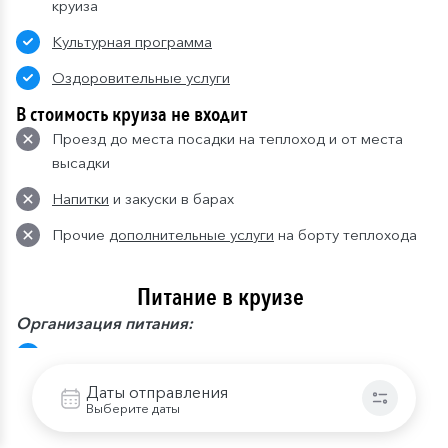
круиза
Культурная программа
Оздоровительные услуги
В стоимость круиза не входит
Проезд до места посадки на теплоход и от места
высадки
Напитки
и закуски в барах
Прочие
дополнительные услуги
на борту теплохода
Питание в круизе
Организация питания:
Завтрак
– шведский стол или заказная система с
элементами шведского стола, фиксированная
Даты отправления
рассадка. Включённые напитки (без ограничения):
Выберите даты
вода, сок, чай, кофе.