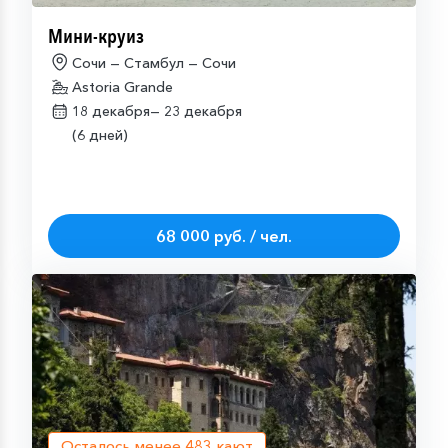
Мини-круиз
Сочи — Стамбул — Сочи
Astoria Grande
18 декабря—
23 декабря
(6 дней)
68 000 руб. / чел.
Осталось менее
483
кают