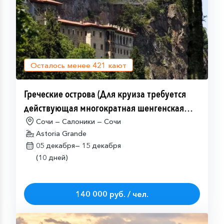
Осталось менее
421
кают
Греческие острова (Для круиза требуется
действующая многократная шенгенская
виза)
Сочи — Салоники — Сочи
Astoria Grande
05 декабря—
15 декабря
(10 дней)
140 000 руб. / чел.