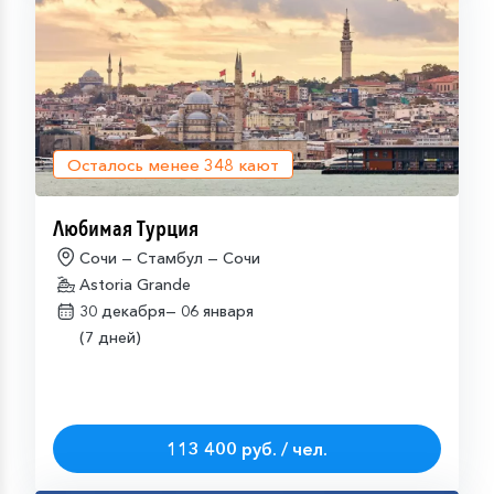
Осталось менее
348
кают
Любимая Турция
Сочи — Стамбул — Сочи
Astoria Grande
30 декабря—
06 января
(7 дней)
113 400 руб. / чел.