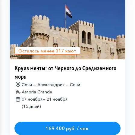
Осталось менее
317
кают
Круиз мечты: от Черного до Средиземного
моря
Сочи — Александрия — Сочи
Astoria Grande
07 ноября—
21 ноября
(15 дней)
169 400 руб. / чел.