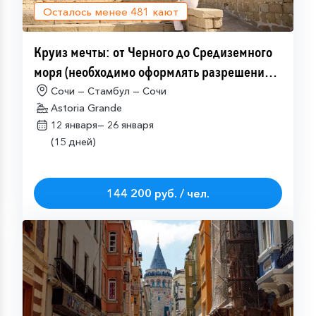
Осталось менее
481
кают
Круиз мечты: от Черного до Средиземного
моря (необходимо оформлять разрешение
на посещение Израиля (ETA-IL)
Сочи — Стамбул — Сочи
Astoria Grande
12 января—
26 января
(15 дней)
144 200 руб. / чел.