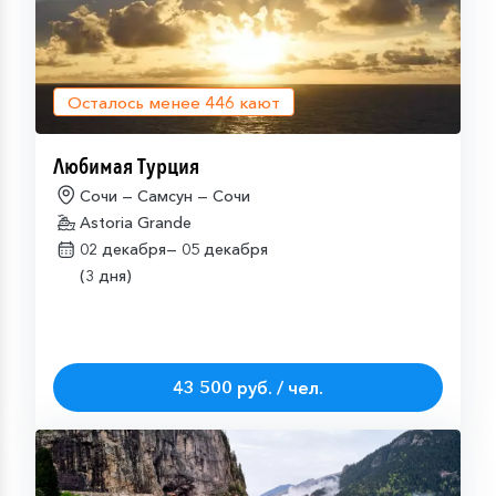
Осталось менее
446
кают
Любимая Турция
Сочи — Самсун — Сочи
Astoria Grande
02 декабря—
05 декабря
(3 дня)
43 500 руб. / чел.