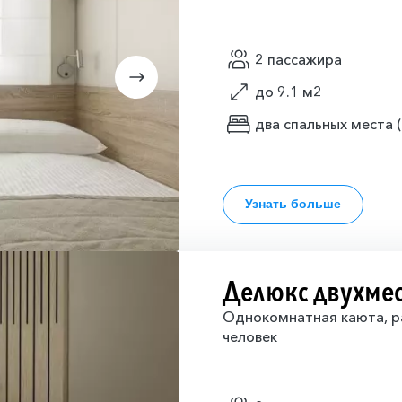
2 пассажира
до 9.1 м2
два спальных места 
Узнать больше
Делюкс двухме
Однокомнатная каюта, р
человек