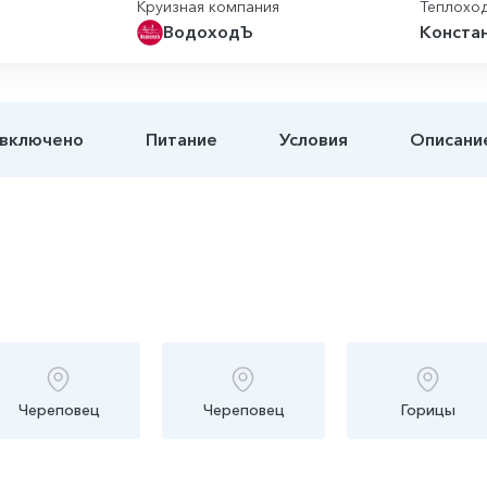
Круизная компания
Теплохо
ВодоходЪ
Конста
 включено
Питание
Условия
Описани
Череповец
Череповец
Горицы