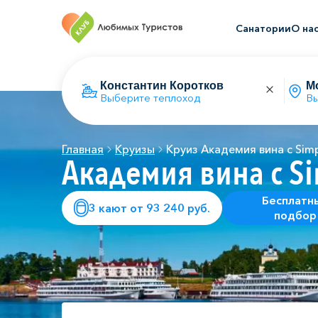
Санатории
О на
Выберите теплоход
Вы
Главная
Круизы
Круиз Академия вина с Sim
Академия вина с S
Бесплатн
3 кают от 93 240 руб.
подбор