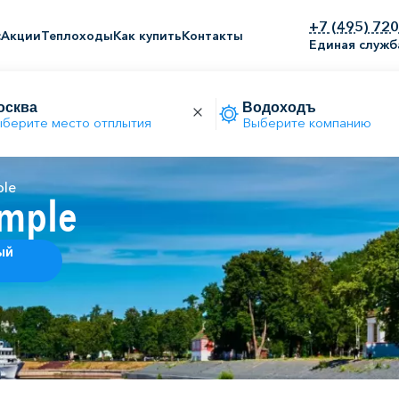
+7 (495) 72
с
Акции
Теплоходы
Как купить
Контакты
Единая служб
берите место отплытия
Выберите компанию
ple
imple
ый