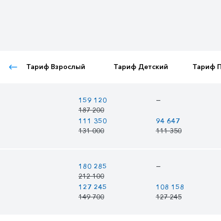
Тариф Взрослый
Тариф Детский
Тариф 
—
159 120
187 200
111 350
94 647
131 000
111 350
—
180 285
212 100
127 245
108 158
149 700
127 245