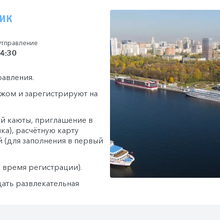
ник
тправление
4:30
равления.
гажом и зарегистрируют на
й каюты, приглашение в
ка), расчётную карту
й (для заполнения в первый
о время регистрации).
дать развлекательная