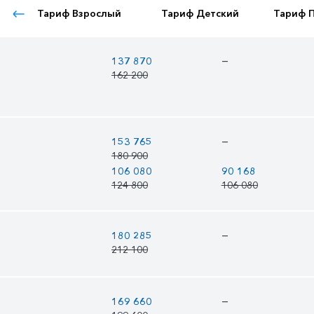
Тариф Взрослый
Тариф Детский
Тариф 
—
137 870
162 200
—
153 765
180 900
106 080
90 168
124 800
106 080
—
180 285
212 100
—
169 660