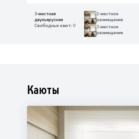
3-местная
2-местное
двухъярусная
размещение
Свободных кают: 0
3-местное
4+
размещение
Каюты