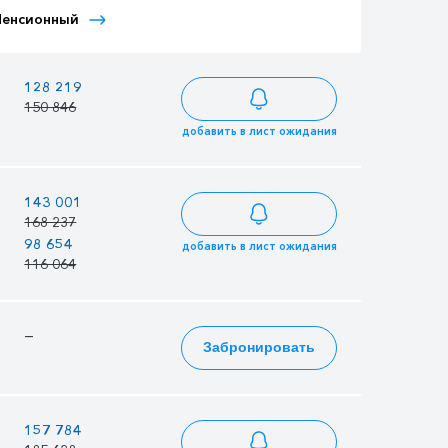
Тариф Иностранный
Тариф Иностранный
Пенсионный
Детский
Взрослый
—
128 219
148 900
150 846
175 176
добавить в лист ожидания
—
143 001
166 066
168 237
195 372
98 654
97 382
114 566
добавить в лист ожидания
116 064
114 567
134 784
—
—
194 708
Забронировать
229 068
—
157 784
183 233