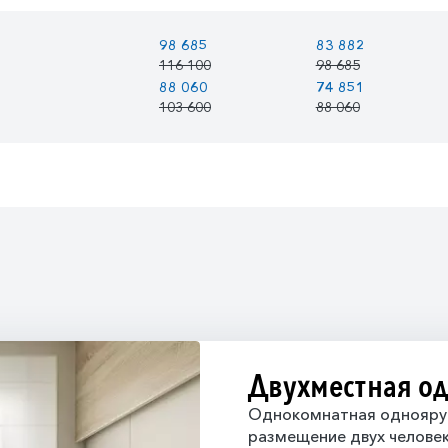
98 685
83 882
116 100
98 685
88 060
74 851
103 600
88 060
Двухместная о
Однокомнатная одноярус
размещение двух челове