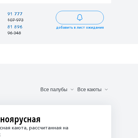
91 777
90 593
106 580
107 973
106 580
125 388
81 896
80 839
95 105
добавить в лист ожидания
96 348
95 105
111 888
дноярусная
ная каюта, рассчитанная на
к