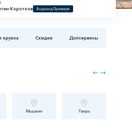
д
нтин Коротков
Водоход.Премиум
е круиза
Скидки
Допсервисы
Мышкин
Тверь
Мо