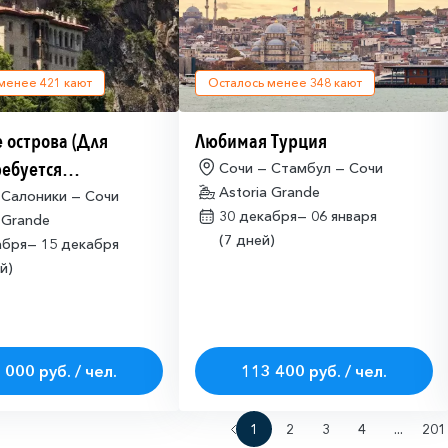
 менее
421
кают
Осталось менее
348
кают
 острова (Для
Любимая Турция
ребуется
Сочи — Стамбул — Сочи
Astoria Grande
щая многократная
 Салоники — Сочи
30 декабря—
06 января
 Grande
ая виза)
(7 дней)
абря—
15 декабря
й)
 000 руб. / чел.
113 400 руб. / чел.
1
2
3
4
...
201