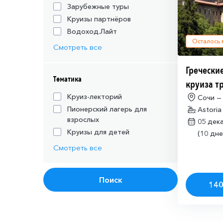
Зарубежные туры
Круизы партнёров
Водоход.Лайт
Осталось
Смотреть все
Греческие
Тематика
круиза т
действую
Круиз-лекторий
Сочи —
Пионерский лагерь для
Astoria
шенгенск
взрослых
05 дек
Круизы для детей
(10 дне
Смотреть все
Поиск
140