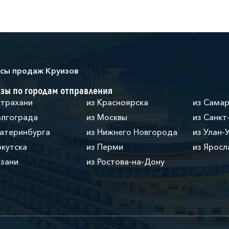
сы продаж Круизов
зы по городам отправления
страхани
из Красноярска
из Сама
олгограда
из Москвы
из Санкт
катеринбурга
из Нижнего Новгорода
из Улан-
ркутска
из Перми
из Яросл
азани
из Ростова-на-Дону