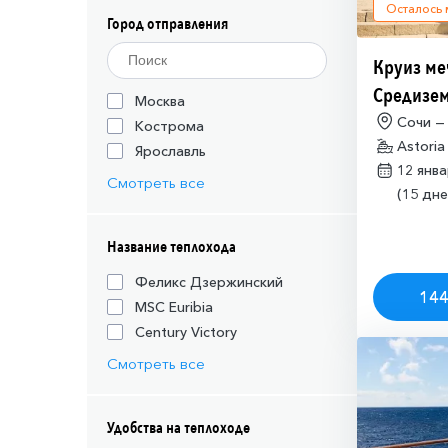
Осталось
Город отправления
Круиз ме
Средизем
Москва
(необход
Сочи —
Кострома
Astoria
разрешен
Ярославль
12 янв
Израиля (
Смотреть все
(15 дне
Название теплохода
Феликс Дзержинский
144
MSC Euribia
Century Victory
Смотреть все
Удобства на теплоходе