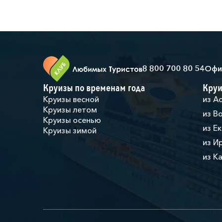
8 800 700 80 54
Офи
Круизы по временам года
Круи
Круизы весной
из А
Круизы летом
из В
Круизы осенью
из Е
Круизы зимой
из И
из К