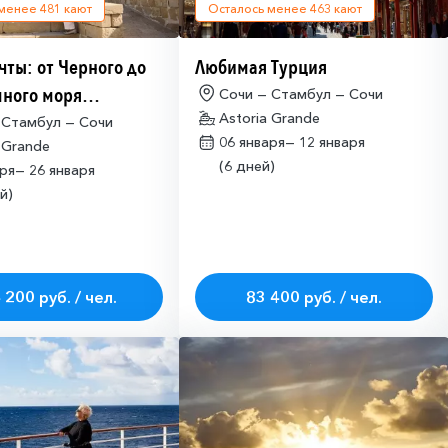
 менее
481
кают
Осталось менее
463
кают
чты: от Черного до
Любимая Турция
ного моря
Сочи — Стамбул — Сочи
Astoria Grande
имо оформлять
 Стамбул — Сочи
06 января—
12 января
 Grande
ие на посещение
(6 дней)
аря—
26 января
ETA-IL)
й)
 200 руб. / чел.
83 400 руб. / чел.