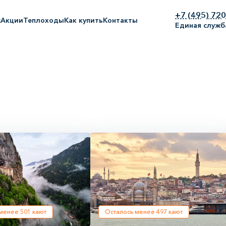
+7 (495) 72
с
Акции
Теплоходы
Как купить
Контакты
Единая служб
 менее
501
кают
Осталось менее
497
кают