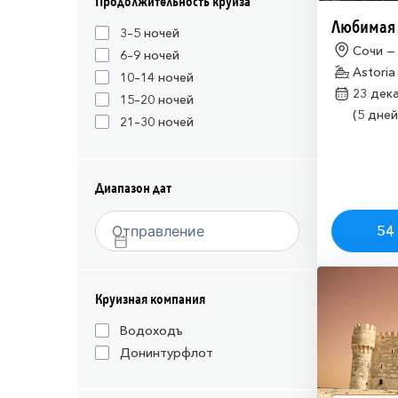
Продолжительность круиза
Любимая
3–5 ночей
Сочи —
6–9 ночей
Astoria
10–14 ночей
23 дек
15–20 ночей
(5 дней
21–30 ночей
Диапазон дат
54 
Круизная компания
Водоходъ
Донинтурфлот