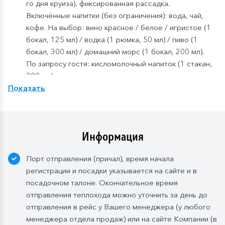
го дня круиза), фиксированная рассадка.
Включённые напитки (без ограничения): вода, чай,
кофе. На выбор: вино красное / белое / игристое (1
бокал, 125 мл) / водка (1 рюмка, 50 мл) / пиво (1
бокал, 300 мл) / домашний морс (1 бокал, 200 мл).
По запросу гостя: кисломолочный напиток (1 стакан,
200 мл).
Показать
Компания
оставляет
за
собой
право изменить
систему питания.
Информация
Порт отправления (причал), время начала
регистрации и посадки указывается на сайте и в
посадочном талоне. Окончательное время
отправления теплохода можно уточнить за день до
отправления в рейс у Вашего менеджера (у любого
менеджера отдела продаж) или на сайте Компании (в