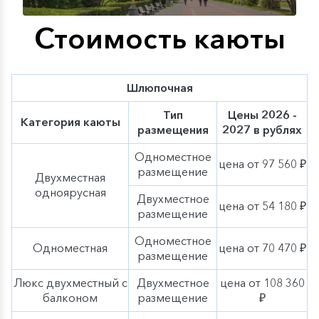
путешествий, вдохновленная несравненной речной
романтикой бархатного сезона. На теплоходах
Стоимость каюты
компании с наступлением сентября начнут появляться
дополнительные элементы осеннего декора,
тематические мероприятия, экскурсии и сезонное
меню нашей оригинальной гастрономической
Шлюпочная
концепции «Родные берега». Ощутите
очарование
осени вместе с «ВодоходЪ»
!
Тип
Цены 2026 -
Категория каюты
размещения
2027 в рублях
Одноместное
цена от 97 560 ₽
размещение
Двухместная
одноярусная
Двухместное
цена от 54 180 ₽
размещение
Одноместное
Одноместная
цена от 70 470 ₽
размещение
Люкс двухместный с
Двухместное
цена от 108 360
балконом
размещение
₽