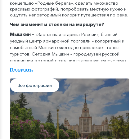
концепцию «Родные берега», сделать множество
красивых фотографий, попробовать местную кухню и
ощутить неповторимый колорит путешествия по реке.
Чем знамениты стоянки на маршруте?
Мышкин
–
«Застывшая старина России», бывший
уездный центр ярмарочной торговли – колоритный и
самобытный Мышкин ежегодно привлекает толпы
туристов. Сегодня Мышкин – город-музей русской
провинции, который сохранил старинную купеческую
застройку и размеренный уклад жизни. Здесь
Показать
находится усадьба купца-миллионера Т.В. Чистова с
двухэтажным особняком, музей русских валенок,
Все фотографии
старинная мельница и, конечно же, Успенский собор.
Углич
–
один из древнейших городов России,
вошедший в Московское княжество в XIV веке. Здесь
находится Кремль и церковь Царевича Дмитрия, в
которой выставлена уникальная фреска XVIII века,
рассказывающая о трагической гибели царского
сына. Также интересен Спасо-Преображенский
собор и Богоявленский монастырь.
«Осень в круизах с ВодоходЪ» — концепция круизных