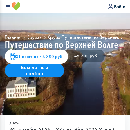
Войти
Главная
Круизы
Круиз Путешествие по Верхней
Путешествие по Верхней Волге
Волге
48 200 руб.
21 кают от 43 380 руб.
Бесплатный
подбор
Даты
24 сентября 2026 — 27 сентября 2026 (4 дня)