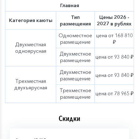
Главная
(Цель: помочь участникам по другому
посмотреть на себя, снизить внутреннюю
Тип
Цены 2026 -
Категория каюты
критику и усилить уважение к себе).
размещения
2027 в рублях
«Мой маршрут после круиза: план маленьких
Одноместное
цена от 168 810
шагов» (Цель: собрать всё, что участник понял за
размещение
₽
Двухместная
неделю, и превратить в реалистичный план
одноярусная
Двухместное
изменений).
цена от 93 840 ₽
размещение
*Данная тематическая программа разработана
Двухместное
дополнительно к основной программе на борту и
цена от 93 840 ₽
будет проходить параллельно с основными
размещение
Трехместная
мероприятиями.
двухъярусная
Трехместное
цена от 78 965 ₽
размещение
Скидки