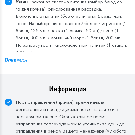
Ужин
– заказная система питания (выбор блюд со 2-
го дня круиза), фиксированная рассадка.
Включённые напитки (без ограничения): вода, чай,
кофе. На выбор: вино красное / белое / игристое (1
бокал, 125 мл) / водка (1 рюмка, 50 мл) / пиво (1
бокал, 300 мл) / домашний морс (1 бокал, 200 мл).
По запросу гостя: кисломолочный напиток (1 стакан,
200 мл).
Показать
Компания
оставляет
за
собой
право изменить
систему питания.
Информация
Порт отправления (причал), время начала
регистрации и посадки указывается на сайте и в
посадочном талоне. Окончательное время
отправления теплохода можно уточнить за день до
отправления в рейс у Вашего менеджера (у любого