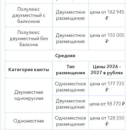
жизнь, отношения и работу за 7 дней на реке»:
Полулюкс
«Я и моя жизнь сейчас: точка отправления»
Двухместное
цена от 162 945
двухместный с
размещение
₽
(Цель: мягко помочь людям увидеть, как они на
балконом
самом деле живут и чувствуют себя сейчас).
Полулюкс
Двухместное
цена от 153 000
«Не выгореть: как отдыхать так, чтобы
двухместный без
размещение
₽
действительно восстановиться». (Цель: показать,
балкона
как превращать отдых в реальное
Средняя
восстановление, а не просто смену картинки).
Тип
Цены 2026 -
«Разговаривать, а не ссориться: навыки
Категория каюты
размещения
2027 в рублях
экологичного общения» (Цель: улучшить
качество общения с партнёрами, детьми,
Одноместное
цена от 177 735
внуками, коллегами).
размещение
₽
Двухместная
одноярусная
«Спокойствие изнутри: что делать со злостью,
Двухместное
цена от 98 770 ₽
тревогой и обидой» (Цель: научить участников
размещение
обходиться со своими эмоциями бережнее, без
Одноместное
цена от 128 350
подавления и взрывов).
Одноместная
размещение
₽
«Отличный я: как перестать себя обесценивать»