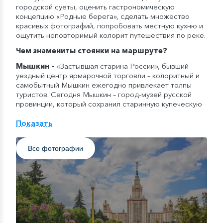
городской суеты, оценить гастрономическую
концепцию «Родные берега», сделать множество
красивых фотографий, попробовать местную кухню и
ощутить неповторимый колорит путешествия по реке.
Чем знамениты стоянки на маршруте?
Мышкин
–
«Застывшая старина России», бывший
уездный центр ярмарочной торговли – колоритный и
самобытный Мышкин ежегодно привлекает толпы
туристов. Сегодня Мышкин – город-музей русской
провинции, который сохранил старинную купеческую
застройку и размеренный уклад жизни. Здесь
находится усадьба купца-миллионера Т.В. Чистова с
Показать
двухэтажным особняком, музей русских валенок,
старинная мельница и, конечно же, Успенский собор.
Все фотографии
Городец
–
древний колоритный город в
Нижегородской области, датируемый XII веком,
который был поставлен как крепость для защиты
южных границ. В городе сохранилась старинная
застройка – каменные купеческие особняки,
деревянные дома, украшенные затейливой резьбой,
живописная набережная и земляной вал XII века.