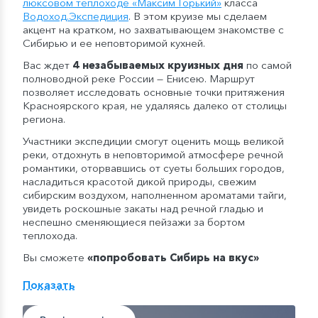
люксовом теплоходе «Максим Горький»
класса
Водоход.Экспедиция
. В этом круизе мы сделаем
акцент на кратком, но захватывающем знакомстве с
Сибирью и ее неповторимой кухней.
Вас ждет
4 незабываемых круизных дня
по самой
полноводной реке России — Енисею. Маршрут
позволяет исследовать основные точки притяжения
Красноярского края, не удаляясь далеко от столицы
региона.
Участники экспедиции смогут оценить мощь великой
реки, отдохнуть в неповторимой атмосфере речной
романтики, оторвавшись от суеты больших городов,
насладиться красотой дикой природы, свежим
сибирским воздухом, наполненном ароматами тайги,
увидеть роскошные закаты над речной гладью и
неспешно сменяющиеся пейзажи за бортом
теплохода.
Вы сможете
«попробовать Сибирь на вкус»
благодаря нашему уникальному меню, включающему
сибирские специалитеты с авторскими решениями
Показать
шеф-поваров. На борту вас ждут блюда енисейской
кухни, в которых используются свежевыловленная