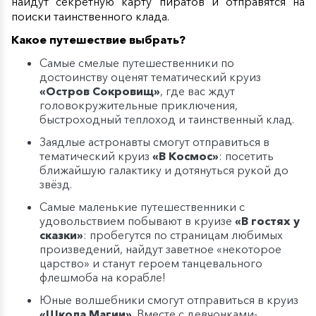
найдут секретную карту пиратов и отправятся на
поиски таинственного клада.
Какое путешествие выбрать?
Самые смелые путешественники по
достоинству оценят тематический круиз
«Остров Сокровищ»
, где вас ждут
головокружительные приключения,
быстроходный теплоход и таинственный клад.
Заядлые астронавты смогут отправиться в
тематический круиз
«В Космос»
: посетить
ближайшую галактику и дотянуться рукой до
звёзд.
Самые маленькие путешественники с
удовольствием побывают в круизе
«В гостях у
сказки»
: пробегутся по страницам любимых
произведений, найдут заветное «некоторое
царство» и станут героем танцевального
флешмоба на корабле!
Юные волшебники смогут отправиться в круиз
«Школа Магии»
. Вместе с девчонками-