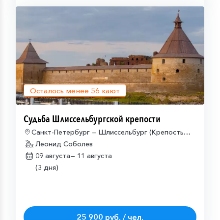
Осталось менее
56
кают
Судьба Шлиссельбургской крепости
Санкт-Петербург — Шлиссельбург (Крепость
Орешек) — Санкт-Петербург
Леонид Соболев
09 августа—
11 августа
(3 дня)
25 900 руб. / чел.