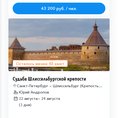
43 200 руб. / чел.
Осталось менее
48
кают
Судьба Шлиссельбургской крепости
Санкт-Петербург — Шлиссельбург (Крепость
Орешек) — Санкт-Петербург
Юрий Андропов
22 августа—
24 августа
(3 дня)