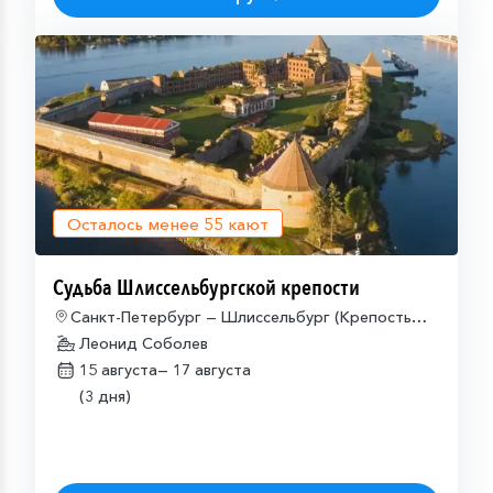
Осталось менее
55
кают
Судьба Шлиссельбургской крепости
Санкт-Петербург — Шлиссельбург (Крепость
Орешек) — Санкт-Петербург
Леонид Соболев
15 августа—
17 августа
(3 дня)