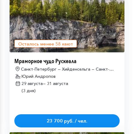
Осталось менее
58
кают
Мраморное чудо Рускеала
Санкт-Петербург — Хийденсельга — Санкт-
Петербург
Юрий Андропов
29 августа—
31 августа
(3 дня)
23 700 руб. / чел.