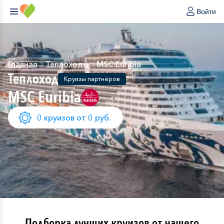
Войти
Главная
Теплоходы
MSC Euribia
Теплоход
Круизы партнёров
MSC Euribia
0 круизов от 0 руб.
Подборка лучших круизов от нашего