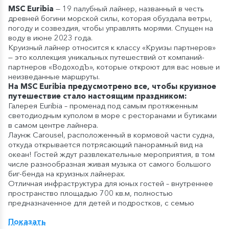
MSC Euribia
— 19 палубный лайнер, названный в честь
древней богини морской силы, которая обуздала ветры,
погоду и созвездия, чтобы управлять морями. Спущен на
воду в июне 2023 года.
Круизный лайнер относится к классу «Круизы партнеров»
— это коллекция уникальных путешествий от компаний-
партнеров «ВодоходЪ», которые откроют для вас новые и
неизведанные маршруты.
На MSC Euribia предусмотрено все, чтобы круизное
путешествие стало настоящим праздником:
Галерея Euribia – променад под самым протяженным
светодиодным куполом в море с ресторанами и бутиками
в самом центре лайнера.
Лаунж Carousel, расположенный в кормовой части судна,
откуда открывается потрясающий панорамный вид на
океан! Гостей ждут развлекательные мероприятия, в том
числе разнообразная живая музыка от самого большого
биг-бенда на круизных лайнерах.
Отличная инфраструктура для юных гостей – внутреннее
пространство площадью 700 кв.м, полностью
предназначенное для детей и подростков, с семью
комнатами, каждая из которых рассчитана на разные
Показать
возрастные группы от 0 до 17 лет.