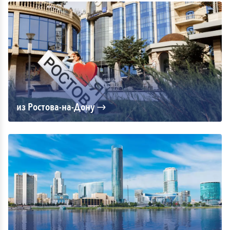
— Номер каюты будет известен только перед началом
круиза;
— Возможность перенести круиз за 50 € взр/реб*;
— Современные лайнеры и изысканные каюты со всеми
удобствами;
— MSC for Me;
— Обильный шведский стол с широким выбором блюд
открыт на завтрак, обед, ужин и поздние ночные закуски;
— Основные рестораны, где подают изысканные блюда с
учетом различных диетических ограничений;
— Представления в Театре в стиле Бродвейских шоу,
из Ростова-на-Дону
проходят практически каждый день;
— Развлекательные мероприятия для детей, подростков и
взрослых;
— Детский клуб;
— Возможность зарабатывать баллы MSC Сlub;
Fantastica:
— Возможность выбора категории каюты и ее
расположения;
— Возможность перенести круиз*;
— MSC for Me;
— Услуга заказа завтрака в каюту (завтрак и доставка
бесплатная);
— Обильный шведский стол с широким выбором блюд