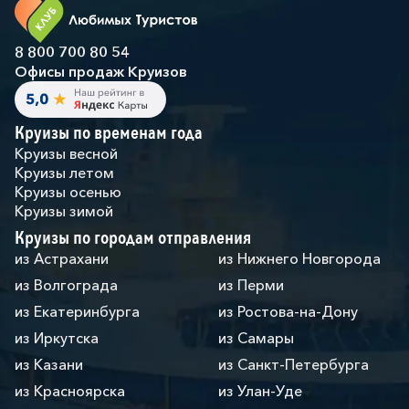
блюд открыт на завтрак, обед, ужин и поздние
ночные закуски;
8 800 700 80 54
— Основные рестораны, где подают изысканные
Офисы продаж Круизов
блюда с учетом различных диетических
ограничений;
— Ужин в удобное время в специально отведенной
зоне ресторана (My Choice);
Круизы по временам года
— Представления в Театре в стиле Бродвейских шоу,
Круизы весной
проходят практически каждый день;
Круизы летом
— Развлекательные мероприятия для детей,
Круизы осенью
подростков и взрослых;
Круизы зимой
— Детский клуб;
Круизы по городам отправления
— Доступ в обособленную зону Top Exclusive Solarium;
— Доступ в термальную зону MSC Aurea SPA (по
из Астрахани
из Нижнего Новгорода
предварительному заказу);
из Волгограда
из Перми
— Халат и тапочки в каюте;
— Меню подушек;
из Екатеринбурга
из Ростова-на-Дону
— Скидка 10 % на определенные СПА-процедуры,
из Иркутска
из Самары
приобретенные на борту;
— Приоритетная регистрация на судно и доставка
из Казани
из Санкт-Петербурга
багажа (только в день начала круиза в ограниченном
из Красноярска
из Улан-Уде
количестве портов);