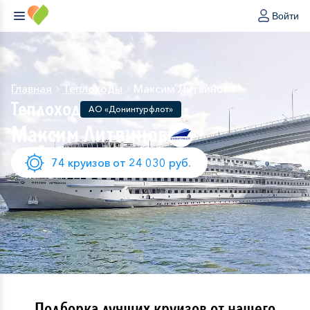
Войти
Главная
Теплоходы
Максим Литвинов
Теплоход
АО «Донинтурфлот»
Максим Литвинов
74 круизов от 24 030 руб.
Подборка лучших круизов от нашего