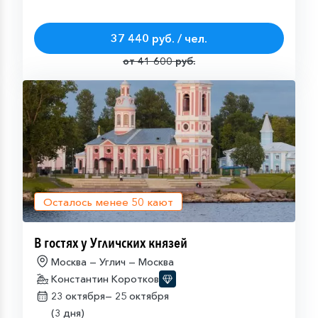
37 440 руб. / чел.
от 41 600 руб.
Осталось менее
50
кают
В гостях у Угличских князей
Москва — Углич — Москва
Константин Коротков
23 октября—
25 октября
(3 дня)