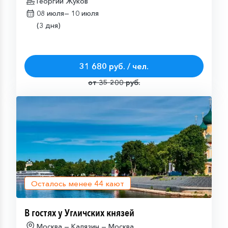
Георгий Жуков
08 июля—
10 июля
(3 дня)
31 680 руб. / чел.
от 35 200 руб.
Осталось менее
44
кают
В гостях у Угличских князей
Москва — Калязин — Москва