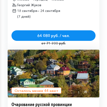
Георгий Жуков
18 сентября—
24 сентября
(7 дней)
64 080 руб. / чел.
от 71 200 руб.
Осталось менее
44
кают
Очарование русской провинции