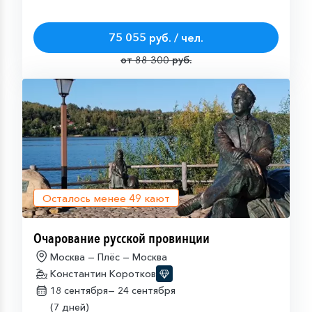
75 055 руб. / чел.
от 88 300 руб.
Осталось менее
49
кают
Очарование русской провинции
Москва — Плёс — Москва
Константин Коротков
18 сентября—
24 сентября
(7 дней)