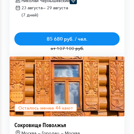
Николай Чернышевский
23 августа—
29 августа
(7 дней)
85 680 руб. / чел.
от 107 100 руб.
Осталось менее
44
кают
Сокровище Поволжья
Москва — Городец — Москва