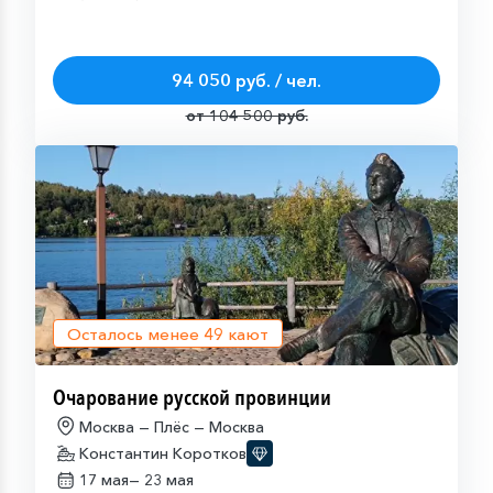
94 050 руб. / чел.
от 104 500 руб.
Осталось менее
49
кают
Очарование русской провинции
Москва — Плёс — Москва
Константин Коротков
17 мая—
23 мая