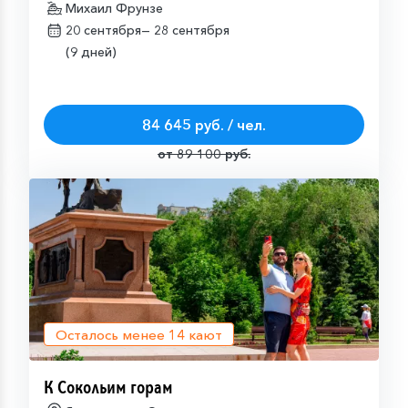
Михаил Фрунзе
20 сентября—
28 сентября
(9 дней)
84 645 руб. / чел.
от 89 100 руб.
Осталось менее
14
кают
К Сокольим горам