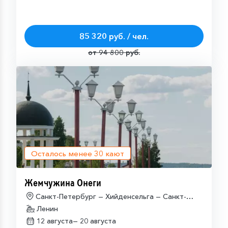
85 320 руб. / чел.
от 94 800 руб.
Осталось менее
30
кают
Жемчужина Онеги
Санкт-Петербург — Хийденсельга — Санкт-
Петербург
Ленин
12 августа—
20 августа