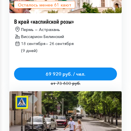
Осталось менее
61
кают
В край «каспийской розы»
Пермь — Астрахань
Виссарион Белинский
18 сентября—
26 сентября
(9 дней)
69 920 руб. / чел.
от 73 600 руб.