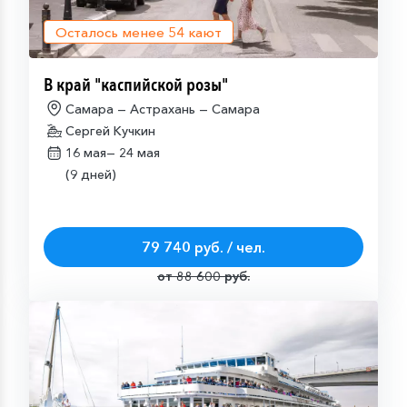
Осталось менее
54
кают
В край "каспийской розы"
Самара — Астрахань — Самара
Сергей Кучкин
16 мая—
24 мая
(9 дней)
79 740 руб. / чел.
от 88 600 руб.