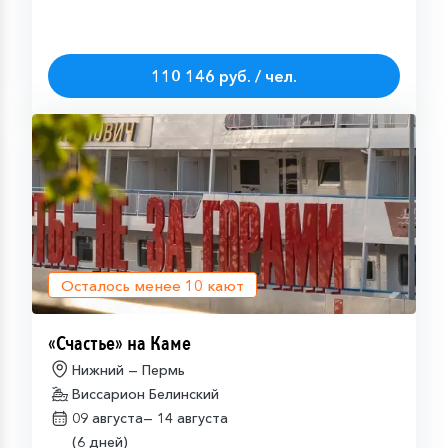
110 146 руб. / чел.
Осталось менее
10
кают
«Счастье» на Каме
Нижний — Пермь
Виссарион Белинский
09 августа—
14 августа
(6 дней)