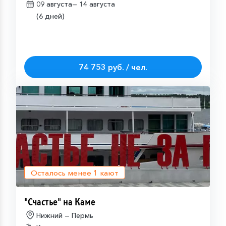
09 августа—
14 августа
(6 дней)
74 753 руб. / чел.
Осталось менее
1
кают
"Счастье" на Каме
Нижний — Пермь