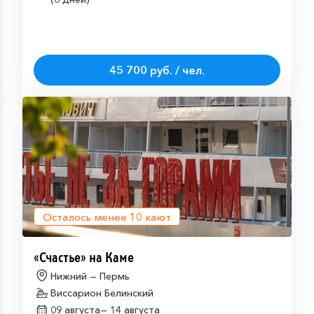
45 700 руб. / чел.
Осталось менее
10
кают
«Счастье» на Каме
Нижний — Пермь
Виссарион Белинский
09 августа—
14 августа