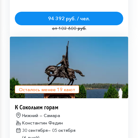
94 392 руб. / чел.
от 102 600 руб.
Осталось менее
19
кают
К Сокольим горам
Нижний — Самара
Константин Федин
30 сентября—
05 октября
(6 дней)