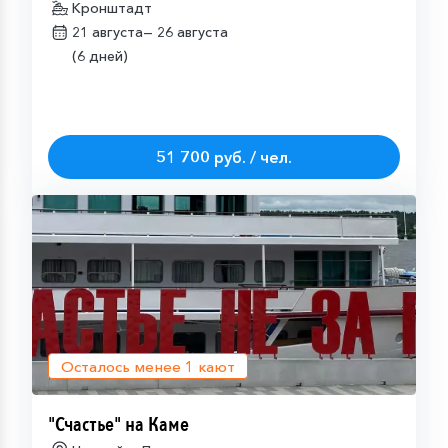
Кронштадт
21 августа—
26 августа
(6 дней)
51 700 руб. / чел.
Осталось менее
1
кают
"Счастье" на Каме