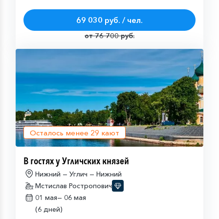
69 030 руб. / чел.
от 76 700 руб.
Осталось менее
29
кают
В гостях у Угличских князей
Нижний — Углич — Нижний
Мстислав Ростропович
01 мая—
06 мая
(6 дней)