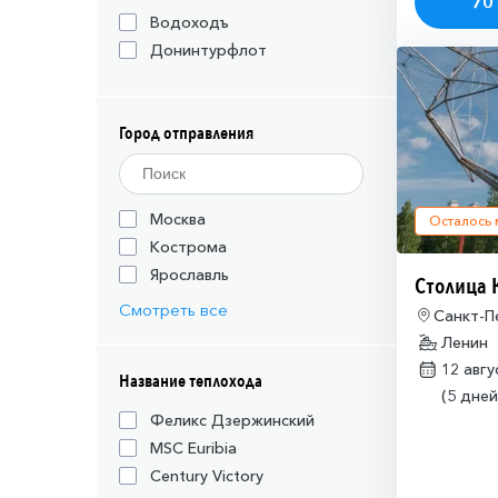
70 
Водоходъ
Донинтурфлот
Город отправления
Москва
Осталось
Кострома
Ярославль
Столица 
Смотреть все
Санкт-П
Петроза
Ленин
12 авг
Название теплохода
(5 дней
Феликс Дзержинский
MSC Euribia
Century Victory