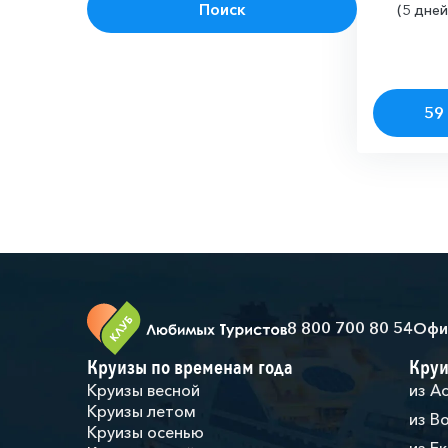
Поиск
(5 дней
59 
8 800 700 80 54
Офи
Круизы по временам года
Круи
Круизы весной
из А
Круизы летом
из В
Круизы осенью