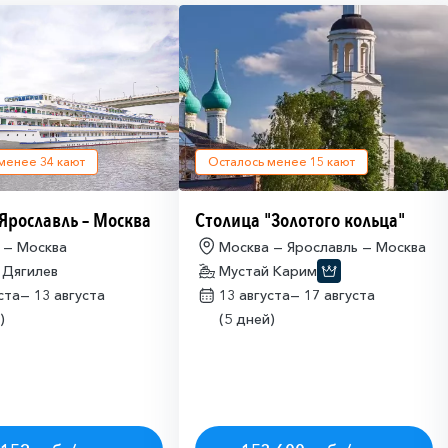
 менее
34
кают
Осталось менее
15
кают
 Ярославль – Москва
Столица "Золотого кольца"
 — Москва
Москва — Ярославль — Москва
 Дягилев
Мустай Карим
уста—
13 августа
13 августа—
17 августа
)
(5 дней)