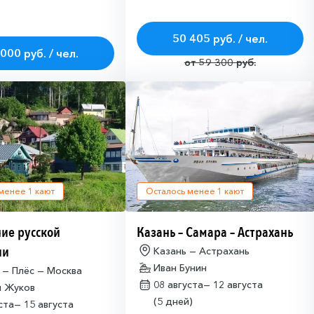
50 405 руб. / чел.
000 руб. / чел.
от 59 300 руб.
 менее
1
кают
Осталось менее
1
кают
ие русской
Казань – Самара – Астрахань
ии
Казань — Астрахань
Иван Бунин
 — Плёс — Москва
08 августа—
12 августа
й Жуков
(5 дней)
уста—
15 августа