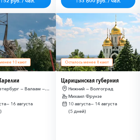
152 руб. / чел.
153 600 руб. / чел.
 менее
10
кают
Осталось менее
8
кают
Карелии
Царицынская губерния
етербург — Валаам —
Нижний — Волгоград
водск
Михаил Фрунзе
уста—
16 августа
10 августа—
14 августа
)
(5 дней)