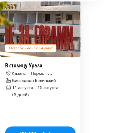
Осталось менее
14
кают
В столицу Урала
Казань — Пермь —
Екатеринбург
Виссарион Белинский
11 августа—
15 августа
(5 дней)