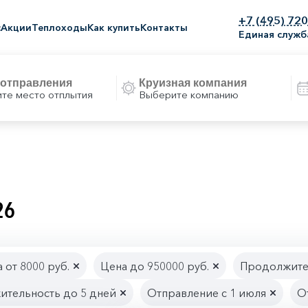
+7 (495) 72
с
Акции
Теплоходы
Как купить
Контакты
Единая служб
те место отплытия
Выберите компанию
26
 от 8000 руб.
Цена до 950000 руб.
Продолжител
тельность до 5 дней
Отправление с 1 июля
О