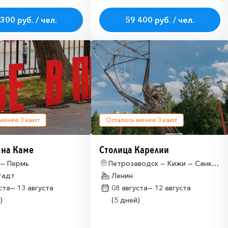
300 руб. / чел.
59 400 руб. / чел.
 менее
3
кают
Осталось менее
3
кают
 на Каме
Столица Карелии
 — Пермь
Петрозаводск — Кижи — Санкт-
тадт
Петербург
Ленин
уста—
13 августа
08 августа—
12 августа
)
(5 дней)