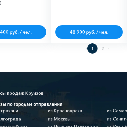
)
400 руб. / чел.
48 900 руб. / чел.
1
2
сы продаж Круизов
зы по городам отправления
страхани
из Красноярска
из Сама
олгограда
из Москвы
из Санкт