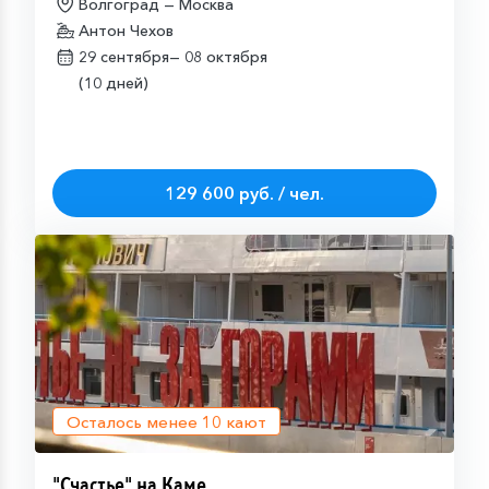
Волгоград — Москва
Антон Чехов
29 сентября—
08 октября
(10 дней)
129 600 руб. / чел.
Осталось менее
10
кают
"Счастье" на Каме