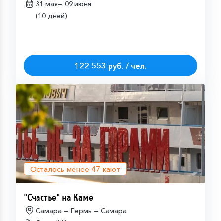
31 мая—
09 июня
(10 дней)
122 553 руб. / чел.
Осталось менее
47
кают
"Счастье" на Каме
Самара — Пермь — Самара