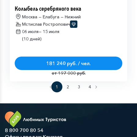
Колыбель серебряного века
Москва — Елабуга — Нижний
Мстислав Ростропович
06 июля—
15 июля
(10 дней)
181 240 руб. / чел.
от 197 000 руб.
1
2
3
4
8 800 700 80 54
Офисы продаж Круизов