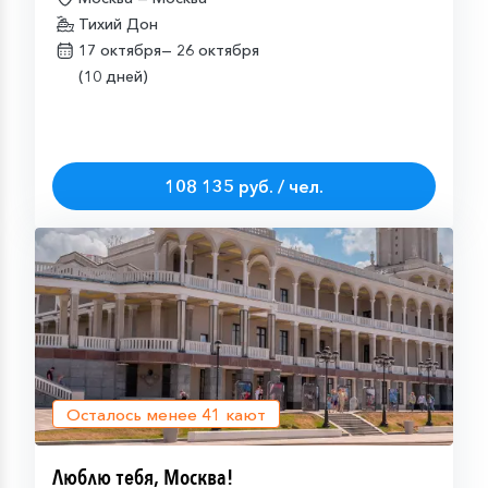
Тихий Дон
17 октября—
26 октября
(10 дней)
108 135 руб. / чел.
Осталось менее
41
кают
Люблю тебя, Москва!