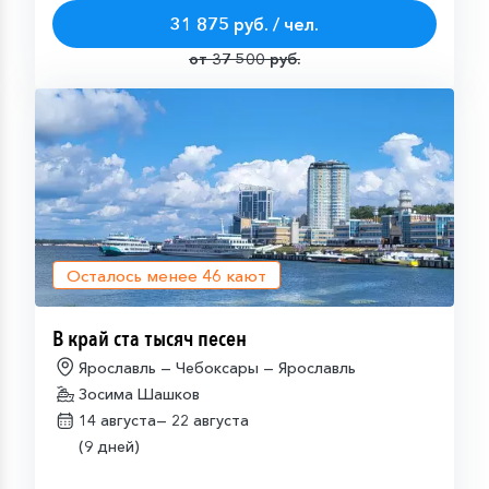
31 875 руб. / чел.
от 37 500 руб.
Осталось менее
46
кают
В край ста тысяч песен
Ярославль — Чебоксары — Ярославль
Зосима Шашков
14 августа—
22 августа
(9 дней)