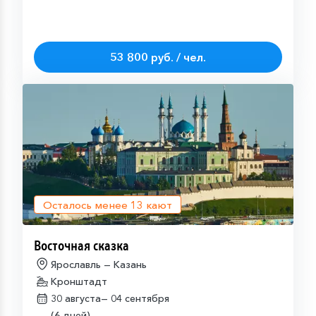
53 800 руб. / чел.
Осталось менее
13
кают
Восточная сказка
Ярославль — Казань
Кронштадт
30 августа—
04 сентября
(6 дней)