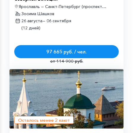
Ярославль — Санкт-Петербург (проспект
Обуховской Обороны) — Ярославль
Зосима Шашков
26 августа—
06 сентября
(12 дней)
97 665 руб. / чел.
от 114 900 руб.
Осталось менее
2
кают