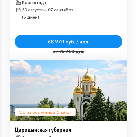
Кронштадт
30 августа—
07 сентября
(9 дней)
68 970 руб. / чел.
от 72 600 руб.
Осталось менее
6
кают
Царицынская губерния