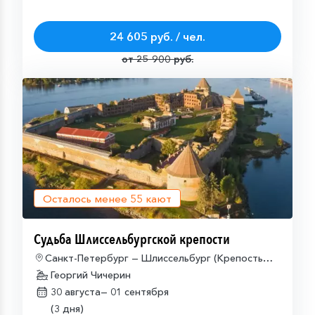
24 605 руб. / чел.
от 25 900 руб.
Осталось менее
55
кают
Судьба Шлиссельбургской крепости
Санкт-Петербург — Шлиссельбург (Крепость
Орешек) — Санкт-Петербург
Георгий Чичерин
30 августа—
01 сентября
(3 дня)