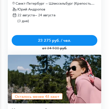
Санкт-Петербург — Шлиссельбург (Крепость
Орешек) — Санкт-Петербург
Юрий Андропов
22 августа—
24 августа
(3 дня)
23 275 руб. / чел.
от 24 500 руб.
Осталось менее
48
кают