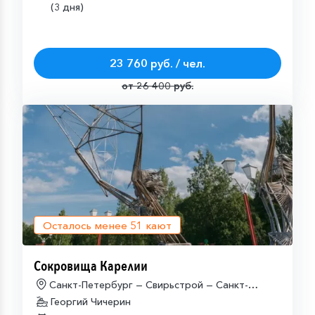
(3 дня)
23 760 руб. / чел.
от 26 400 руб.
Осталось менее
51
кают
Сокровища Карелии
Санкт-Петербург — Свирьстрой — Санкт-
Петербург
Георгий Чичерин