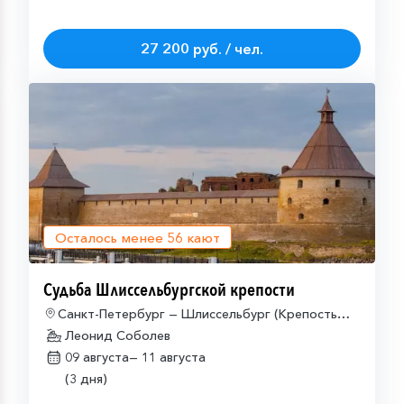
27 200 руб. / чел.
Осталось менее
56
кают
Судьба Шлиссельбургской крепости
Санкт-Петербург — Шлиссельбург (Крепость
Орешек) — Санкт-Петербург
Леонид Соболев
09 августа—
11 августа
(3 дня)