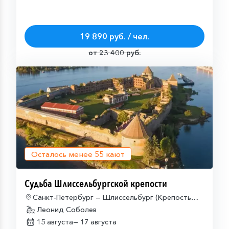
19 890 руб. / чел.
от 23 400 руб.
Осталось менее
55
кают
Судьба Шлиссельбургской крепости
Санкт-Петербург — Шлиссельбург (Крепость
Орешек) — Санкт-Петербург
Леонид Соболев
15 августа—
17 августа