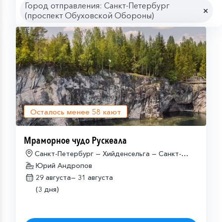
Город отправления: Санкт-Петербург
(проспект Обуховской Обороны)
Осталось менее
58
кают
Мраморное чудо Рускеала
Санкт-Петербург — Хийденсельга — Санкт-
Петербург
Юрий Андропов
29 августа—
31 августа
(3 дня)