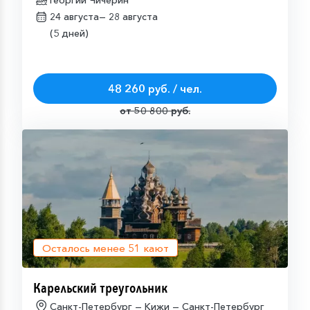
Петербург
Георгий Чичерин
24 августа—
28 августа
(5 дней)
48 260 руб. / чел.
от 50 800 руб.
Осталось менее
51
кают
Карельский треугольник
Санкт-Петербург — Кижи — Санкт-Петербург