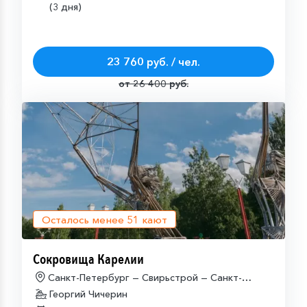
(3 дня)
23 760 руб. / чел.
от 26 400 руб.
Осталось менее
51
кают
Сокровища Карелии
Санкт-Петербург — Свирьстрой — Санкт-
Петербург
Георгий Чичерин