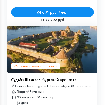
24 605 руб. / чел.
от 25 900 руб.
Осталось менее
55
кают
Судьба Шлиссельбургской крепости
Санкт-Петербург — Шлиссельбург (Крепость
Орешек) — Санкт-Петербург
Георгий Чичерин
30 августа—
01 сентября
(3 дня)