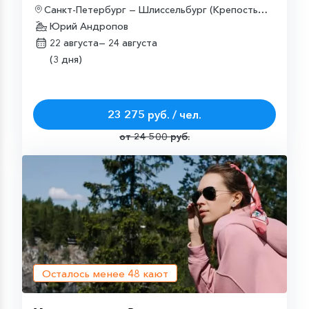
Санкт-Петербург — Шлиссельбург (Крепость
Орешек) — Санкт-Петербург
Юрий Андропов
22 августа—
24 августа
(3 дня)
23 275 руб. / чел.
от 24 500 руб.
Осталось менее
48
кают