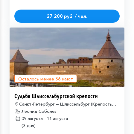
27 200 руб. / чел.
Осталось менее
56
кают
Судьба Шлиссельбургской крепости
Санкт-Петербург — Шлиссельбург (Крепость
Орешек) — Санкт-Петербург
Леонид Соболев
09 августа—
11 августа
(3 дня)