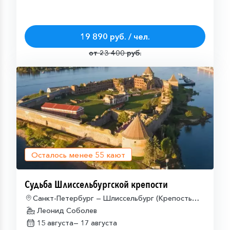
19 890 руб. / чел.
от 23 400 руб.
Осталось менее
55
кают
Судьба Шлиссельбургской крепости
Санкт-Петербург — Шлиссельбург (Крепость
Орешек) — Санкт-Петербург
Леонид Соболев
15 августа—
17 августа