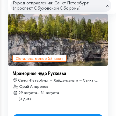
Город отправления: Санкт-Петербург
(проспект Обуховской Обороны)
Осталось менее
58
кают
Мраморное чудо Рускеала
Санкт-Петербург — Хийденсельга — Санкт-
Петербург
Юрий Андропов
29 августа—
31 августа
(3 дня)