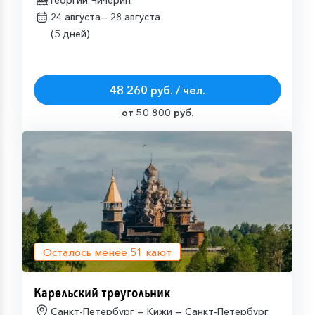
Петербург
Георгий Чичерин
24 августа—
28 августа
(5 дней)
48 260 руб. / чел.
от 50 800 руб.
Осталось менее
51
кают
Карельский треугольник
Санкт-Петербург — Кижи — Санкт-Петербург