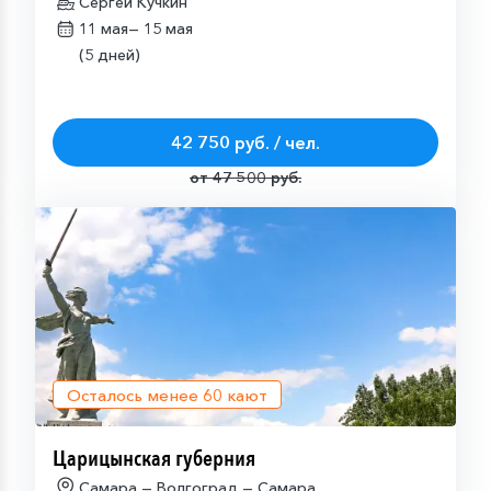
Сергей Кучкин
11 мая—
15 мая
(5 дней)
42 750 руб. / чел.
от 47 500 руб.
Осталось менее
60
кают
Царицынская губерния
Самара — Волгоград — Самара