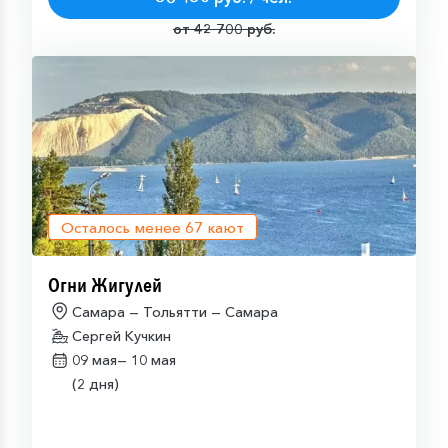
от 42 700 руб.
Осталось менее
67
кают
Огни Жигулей
Самара — Тольятти — Самара
Сергей Кучкин
09 мая—
10 мая
(2 дня)