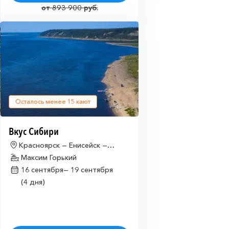
от 893 900 руб.
Осталось менее
15
кают
Вкус Сибири
Красноярск — Енисейск —
Красноярск
Максим Горький
16 сентября—
19 сентября
(4 дня)