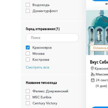
о
Водоходъ
Донинтурфлот
Город отправления (1)
Красноярск
Осталось
Москва
Кострома
Вкус Сиб
Смотреть все
Красноя
Красно
Максим
24 сен
Название теплохода
(4 дня)
Феликс Дзержинский
MSC Euribia
Century Victory