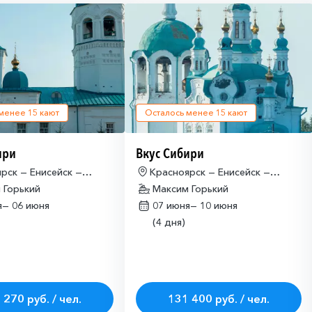
 менее
15
кают
Осталось менее
15
кают
ири
Вкус Сибири
рск — Енисейск —
Красноярск — Енисейск —
ярск
 Горький
Красноярск
Максим Горький
я—
06 июня
07 июня—
10 июня
(4 дня)
 270 руб. / чел.
131 400 руб. / чел.