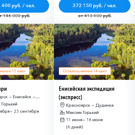
 400 руб. / чел.
372 150 руб. / чел.
т 146 000 руб.
от 413 500 руб.
 менее
15
кают
Осталось менее
14
кают
ири
Енисейская экспедиция
(экспресс)
рск — Енисейск —
ярск
 Горький
Красноярск — Дудинка
тября—
23 сентября
Максим Горький
11 июня—
16 июня
(6 дней)