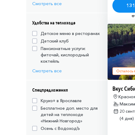
Смотреть все
131
о
Удобства на теплоходе
Детское меню в ресторанах
Детский клуб
Пансионатные услуги:
фиточай, кислородный
коктейль
Смотреть все
Осталось
Вкус Сиб
Спецпредложения
Красноя
Круиз+ в Ярославле
Красно
Максим
Бесплатное доп. место для
20 сен
детей на теплоходе
(4 дня)
«Нижний Новгород»
Осень с ВодоходЪ