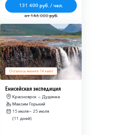
131 400 руб. / чел.
от 146 000 руб.
Осталось менее
14
кают
Енисейская экспедиция
Красноярск — Дудинка
Максим Горький
15 июля—
25 июля
(11 дней)