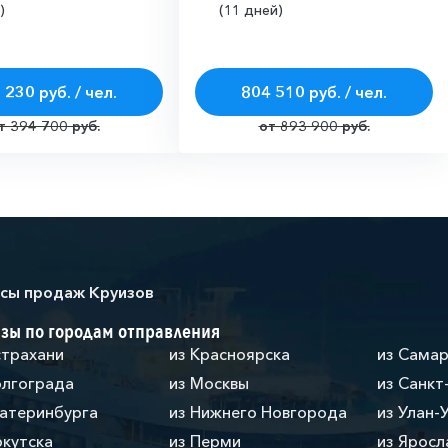
)
(11 дней)
 230 руб. / чел.
804 510 руб. / чел.
т 394 700 руб.
от 893 900 руб.
сы продаж Круизов
зы по городам отправления
страхани
из Красноярска
из Сама
олгограда
из Москвы
из Санкт
катеринбурга
из Нижнего Новгорода
из Улан-
ркутска
из Перми
из Яросл