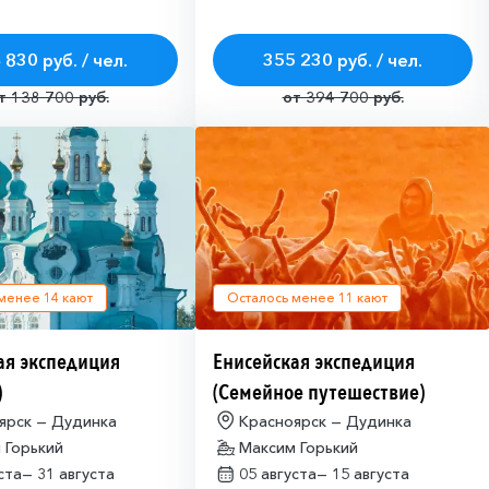
 830 руб. / чел.
355 230 руб. / чел.
т 138 700 руб.
от 394 700 руб.
 менее
14
кают
Осталось менее
11
кают
ая экспедиция
Енисейская экспедиция
)
(Семейное путешествие)
ярск — Дудинка
Красноярск — Дудинка
 Горький
Максим Горький
уста—
31 августа
05 августа—
15 августа