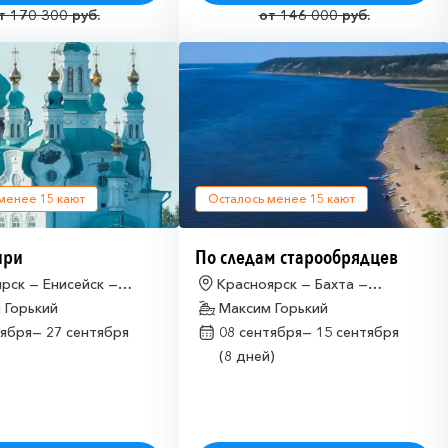
т 170 300 руб.
от 146 000 руб.
 менее
15
кают
Осталось менее
15
кают
ири
По следам старообрядцев
рск — Енисейск —
Красноярск — Бахта —
ярск
 Горький
Красноярск
Максим Горький
тября—
27 сентября
08 сентября—
15 сентября
(8 дней)