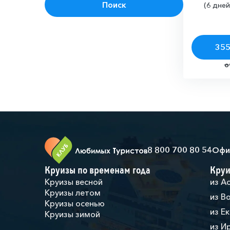
Поиск
(6 дней
355
о
8 800 700 80 54
Офи
Круизы по временам года
Круи
Круизы весной
из А
Круизы летом
из В
Круизы осенью
из Е
Круизы зимой
из И