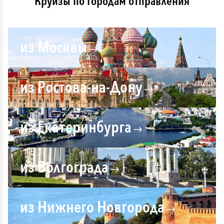
Круизы по городам отправления
из Москвы
из Ростова-на-Дону
из Екатеринбурга
из Волгограда
из Нижнего Новгорода