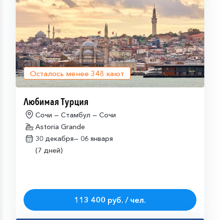
Осталось менее
348
кают
Любимая Турция
Сочи — Стамбул — Сочи
Astoria Grande
30 декабря—
06 января
(7 дней)
113 400 руб. / чел.