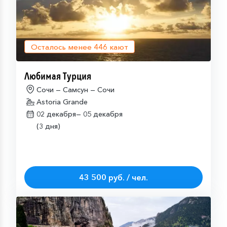
Осталось менее
446
кают
Любимая Турция
Сочи — Самсун — Сочи
Astoria Grande
02 декабря—
05 декабря
(3 дня)
43 500 руб. / чел.