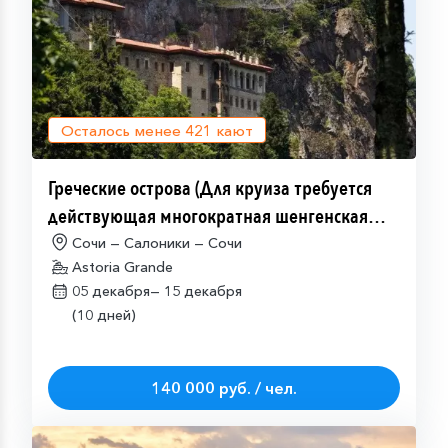
Осталось менее
421
кают
Греческие острова (Для круиза требуется
действующая многократная шенгенская
виза)
Сочи — Салоники — Сочи
Astoria Grande
05 декабря—
15 декабря
(10 дней)
140 000 руб. / чел.