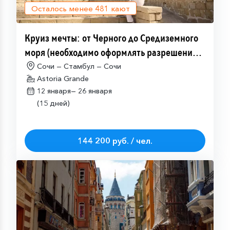
Осталось менее
481
кают
Круиз мечты: от Черного до Средиземного
моря (необходимо оформлять разрешение
на посещение Израиля (ETA-IL)
Сочи — Стамбул — Сочи
Astoria Grande
12 января—
26 января
(15 дней)
144 200 руб. / чел.