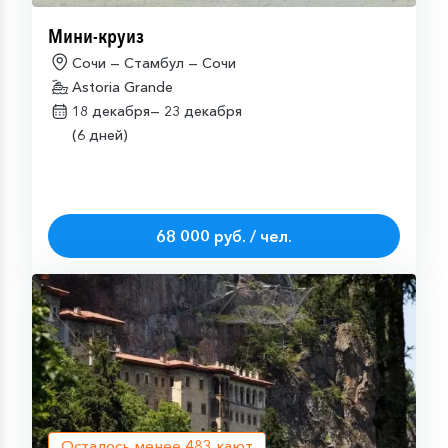
Мини-круиз
Сочи — Стамбул — Сочи
Astoria Grande
18 декабря—
23 декабря
(6 дней)
68 000 руб. / чел.
Осталось менее
483
кают