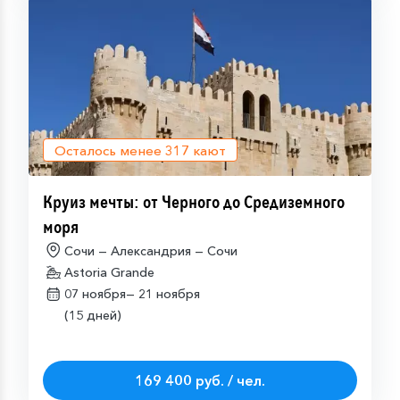
Осталось менее
317
кают
Круиз мечты: от Черного до Средиземного
моря
Сочи — Александрия — Сочи
Astoria Grande
07 ноября—
21 ноября
(15 дней)
169 400 руб. / чел.