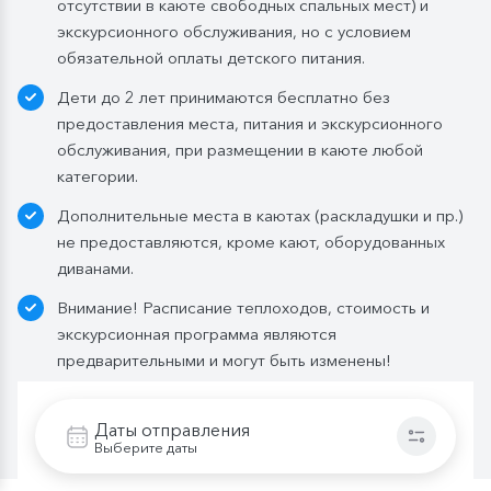
отсутствии в каюте свободных спальных мест) и
Бутилированная вода в каюте:
экскурсионного обслуживания, но с условием
Каюты класса «Люкс» и «Полулюкс»:
обязательной оплаты детского питания.
ежедневное пополнение — 1 бутылка (0,5 л.) в день;
Дети до 2 лет принимаются бесплатно без
Стандартные каюты:
без пополнений, только в
предоставления места, питания и экскурсионного
день посадки:
обслуживания, при размещении в каюте любой
— в рейсах до 4 дней включительно: 1 бутылка (0,5
категории.
л.) при одноместном размещении, 1 бутылка (1,5 л.)
Дополнительные места в каютах (раскладушки и пр.)
в 2- и 3-местном размещении;
не предоставляются, кроме кают, оборудованных
— в рейсах от 5 дней до 10 дней включительно: 1
диванами.
бутылка (1,5 л.;
— в рейсах от 11 до 15 дней включительно: 2
Внимание! Расписание теплоходов, стоимость и
бутылки (1,5 л.);
экскурсионная программа являются
— в рейсах от 16 до 20 дней включительно: 3
предварительными и могут быть изменены!
бутылки (1,5 л.);
— в рейсах от 21 до 25 дней: 4 бутылки (1,5 л.).
Даты отправления
Мы оставляем за собой право изменить систему
Выберите даты
питания.