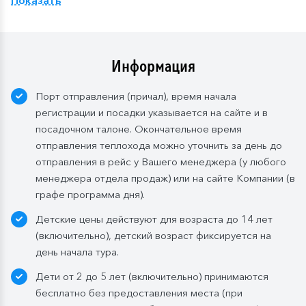
Показать
ресторане «Онега» на средней палу
бе
,
количество
мест ограничено
.
Для кают класса «Люкс» и «Полулюкс» расширенный
тариф предусмотрен по умолчанию.
Информация
Завтрак:
шведский стол или заказная система с
Порт отправления (причал), время начала
элементами шведского стола. Включены напитки
регистрации и посадки указывается на сайте и в
без ограничения: вода, сок, чай, кофе. В рейсах до
посадочном талоне. Окончательное время
4-х дней при ранней высадке в день прибытия
отправления теплохода можно уточнить за день до
завтрак континентальный;
отправления в рейс у Вашего менеджера (у любого
Обед:
заказная система питания, выбор блюд со 2-
менеджера отдела продаж) или на сайте Компании (в
го дня круиза. Включены напитки без ограничения:
графе программа дня).
вода, чай, кофе, морс;
Детские цены действуют для возраста до 14 лет
Ужин:
заказная система питания, выбор блюд со 2-
(включительно), детский возраст фиксируется на
го дня круиза. Включены напитки без ограничения:
день начала тура.
вода, чай, кофе. По запросу гостя: кисломолочный
Дети от 2 до 5 лет (включительно) принимаются
напиток (1 стакан, 200 мл). На выбор: вино красное /
бесплатно без предоставления места (при
белое / игристое (1 бокал, 125 мл) / водка (1